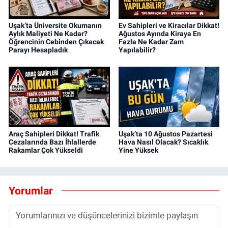
Uşak’ta Üniversite Okumanın
Ev Sahipleri ve Kiracılar Dikkat!
Aylık Maliyeti Ne Kadar?
Ağustos Ayında Kiraya En
Öğrencinin Cebinden Çıkacak
Fazla Ne Kadar Zam
Parayı Hesapladık
Yapılabilir?
Araç Sahipleri Dikkat! Trafik
Uşak’ta 10 Ağustos Pazartesi
Cezalarında Bazı İhlallerde
Hava Nasıl Olacak? Sıcaklık
Rakamlar Çok Yükseldi
Yine Yüksek
Yorumlar