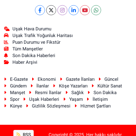
Uşak Hava Durumu
Uşak Trafik Yoğunluk Haritası
Puan Durumu ve Fikstür
Tüm Manşetler
Son Dakika Haberleri
Haber Arşivi
E-Gazete
Ekonomi
Gazete İlanları
Güncel
Gündem
İlanlar
Köşe Yazarları
Kültür Sanat
Manşet
Resmi İlanlar
Sağlık
Son Dakika
Spor
Uşak Haberleri
Yaşam
İletişim
Künye
Gizlilik Sözleşmesi
Hizmet Şartları
RSS
Copyright © 2025. Her hakkı saklıdır.