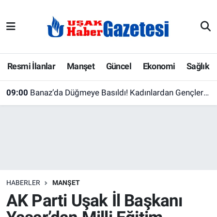
E-Gazete
Uşak Hava Durumu
Ekonomi
Uşak Trafik Yoğunluk Haritası
Resmi İlanlar
Manşet
Güncel
Ekonomi
Sağlık
Gazete İlanları
Süper Lig Puan Durumu ve Fikstür
09:00
Banaz’da Düğmeye Basıldı! Kadınlardan Gençlere Yeni Projeler Geliyor
Güncel
Tüm Manşetler
Gündem
Son Dakika Haberleri
İlanlar
Haber Arşivi
HABERLER
MANŞET
Köşe Yazarları
AK Parti Uşak İl Başkanı
Kültür Sanat