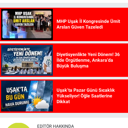
MHP Uşak İl Kongresinde Ümit
Arslan Güven Tazeledi
Diyetisyenlikte Yeni Dönem! 36
İlde Örgütlenme, Ankara’da
Büyük Buluşma
Uşak’ta Pazar Günü Sıcaklık
Yükseliyor! Öğle Saatlerine
Dikkat
EDITÖR HAKKINDA