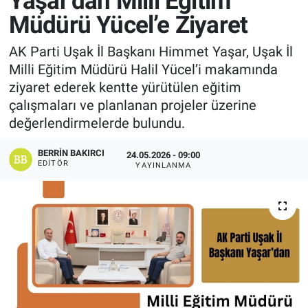
Yaşar’dan Milli Eğitim
Müdürü Yücel’e Ziyaret
Manşet
AK Parti Uşak İl Başkanı Himmet Yaşar, Uşak İl
Resmi İlanlar
Milli Eğitim Müdürü Halil Yücel’i makamında
ziyaret ederek kentte yürütülen eğitim
Sağlık
çalışmaları ve planlanan projeler üzerine
değerlendirmelerde bulundu.
Son Dakika
BERRIN BAKIRCI
24.05.2026 - 09:00
Spor
EDITÖR
YAYINLANMA
Uşak Haberleri