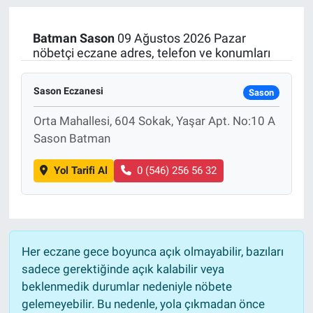
Manşet
Batman
Sason
09 Ağustos 2026 Pazar
nöbetçi eczane adres, telefon ve konumları
Resmi İlanlar
Sason Eczanesi
Sason
Sağlık
Orta Mahallesi, 604 Sokak, Yaşar Apt. No:10 A
Son Dakika
Sason Batman
Spor
Yol Tarifi Al
0 (546) 256 56 32
Uşak Haberleri
Her eczane gece boyunca açık olmayabilir, bazıları
sadece gerektiğinde açık kalabilir veya
beklenmedik durumlar nedeniyle nöbete
gelemeyebilir. Bu nedenle, yola çıkmadan önce