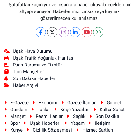
Şatafattan kaçınıyor ve insanlara haber okuyabilecekleri bir
altyapı sunuyor. Haberlerimiz izinsiz veya kaynak
gösterilmeden kullanılamaz.
Uşak Hava Durumu
Uşak Trafik Yoğunluk Haritası
Puan Durumu ve Fikstür
Tüm Manşetler
Son Dakika Haberleri
Haber Arşivi
E-Gazete
Ekonomi
Gazete İlanları
Güncel
Gündem
İlanlar
Köşe Yazarları
Kültür Sanat
Manşet
Resmi İlanlar
Sağlık
Son Dakika
Spor
Uşak Haberleri
Yaşam
İletişim
Künye
Gizlilik Sözleşmesi
Hizmet Şartları