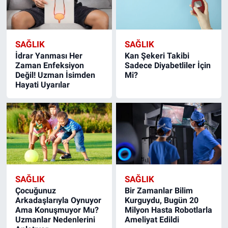
SAĞLIK
SAĞLIK
İdrar Yanması Her
Kan Şekeri Takibi
Zaman Enfeksiyon
Sadece Diyabetliler İçin
Değil! Uzman İsimden
Mi?
Hayati Uyarılar
SAĞLIK
SAĞLIK
Çocuğunuz
Bir Zamanlar Bilim
Arkadaşlarıyla Oynuyor
Kurguydu, Bugün 20
Ama Konuşmuyor Mu?
Milyon Hasta Robotlarla
Uzmanlar Nedenlerini
Ameliyat Edildi