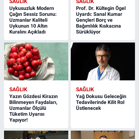
SAĞLIK
SAĞLIK
Uykusuzluk Modern
Prof. Dr. Kültegin Ögel
Çağın Sessiz Sorunu:
Uyardı: Sanal Kumar
Uzmanlar Kaliteli
Gençleri Borç ve
Uykunun 10 Altın
Bağımlılık Kıskacına
Kuralını Açıkladı
Sürüklüyor
SAĞLIK
SAĞLIK
Yazın Gözdesi Kirazın
Yağ Dokusu Geleceğin
Bilinmeyen Faydaları,
Tedavilerinde Kilit Rol
Uzmanlar Ölçülü
Üstlenecek
Tüketim Uyarısı
Yapıyor!