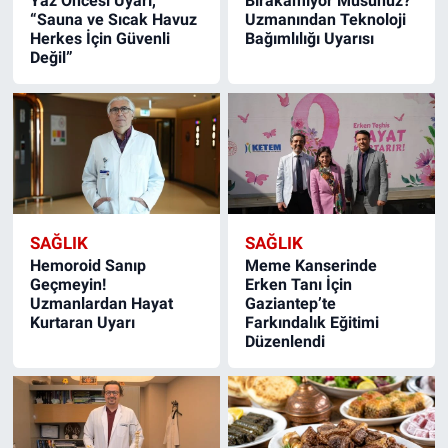
Yaz Öncesi Uyarı,
Bırakamıyor Musunuz?
“Sauna ve Sıcak Havuz
Uzmanından Teknoloji
Herkes İçin Güvenli
Bağımlılığı Uyarısı
Değil”
SAĞLIK
SAĞLIK
Hemoroid Sanıp
Meme Kanserinde
Geçmeyin!
Erken Tanı İçin
Uzmanlardan Hayat
Gaziantep’te
Kurtaran Uyarı
Farkındalık Eğitimi
Düzenlendi