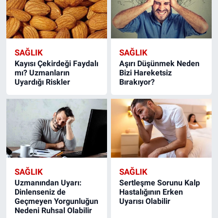
SAĞLIK
SAĞLIK
Kayısı Çekirdeği Faydalı
Aşırı Düşünmek Neden
mı? Uzmanların
Bizi Hareketsiz
Uyardığı Riskler
Bırakıyor?
SAĞLIK
SAĞLIK
Uzmanından Uyarı:
Sertleşme Sorunu Kalp
Dinlenseniz de
Hastalığının Erken
Geçmeyen Yorgunluğun
Uyarısı Olabilir
Nedeni Ruhsal Olabilir