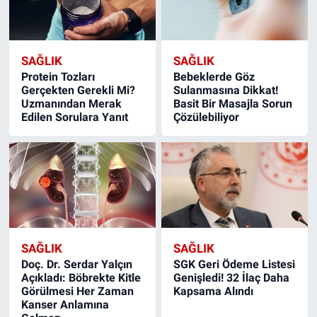
SAĞLIK
SAĞLIK
Protein Tozları
Bebeklerde Göz
Gerçekten Gerekli Mi?
Sulanmasına Dikkat!
Uzmanından Merak
Basit Bir Masajla Sorun
Edilen Sorulara Yanıt
Çözülebiliyor
SAĞLIK
SAĞLIK
Doç. Dr. Serdar Yalçın
SGK Geri Ödeme Listesi
Açıkladı: Böbrekte Kitle
Genişledi! 32 İlaç Daha
Görülmesi Her Zaman
Kapsama Alındı
Kanser Anlamına