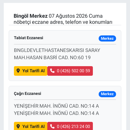
Manşet
Bingöl
Merkez
07 Ağustos 2026 Cuma
nöbetçi eczane adres, telefon ve konumları
Resmi İlanlar
Tabiat Eczanesi
Merkez
Sağlık
BNGLDEVLETHASTANESKARISI SARAY
Son Dakika
MAH.HASAN BASRİ CAD. NO:60 19
Spor
Yol Tarifi Al
0 (426) 502 00 59
Uşak Haberleri
Çağrı Eczanesi
Merkez
YENİŞEHİR MAH. İNÖNÜ CAD. NO:14 A
YENİŞEHİR MAH. İNÖNÜ CAD. NO:14 A
Yol Tarifi Al
0 (426) 213 24 00