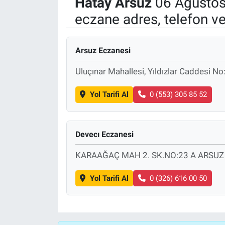
Hatay
Arsuz
06 Ağustos
eczane adres, telefon v
Manşet
Resmi İlanlar
Arsuz Eczanesi
Sağlık
Uluçınar Mahallesi, Yıldızlar Caddesi N
Son Dakika
Yol Tarifi Al
0 (553) 305 85 52
Spor
Devecı Eczanesi
Uşak Haberleri
KARAAĞAÇ MAH 2. SK.NO:23 A ARSUZ
Yol Tarifi Al
0 (326) 616 00 50