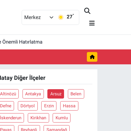
°
27
Merkez
re Önemli Hatırlatma
atay Diğer İlçeler
Altinözü
Antakya
Arsuz
Belen
Defne
Dörtyol
Erzin
Hassa
İskenderun
Kirikhan
Kumlu
Payas
Reyhanli
Samandağ