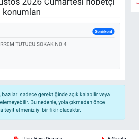
stos 2026 Cumartesi nöbetçi
e konumları
Senirkent
ARREM TUTUCU SOKAK NO:4
bazıları sadece gerektiğinde açık kalabilir veya
lemeyebilir. Bu nedenle, yola çıkmadan önce
teyit etmeniz iyi bir fikir olacaktır.
Uşak Hava Durumu
E-Gazete