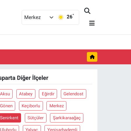
°
26
Merkez
sparta Diğer İlçeler
Aksu
Atabey
Eğirdir
Gelendost
Gönen
Keçiborlu
Merkez
Senirkent
Sütçüler
Şarkikaraağaç
Uluborlu
Yalvaç
Yenişarbademli