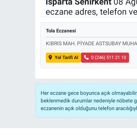
İsparta
Senirkent
08 Ağu
eczane adres, telefon v
Manşet
Resmi İlanlar
Tola Eczanesi
Sağlık
KIBRIS MAH. PİYADE ASTSUBAY MUH
Son Dakika
Yol Tarifi Al
0 (246) 511 21 10
Spor
Uşak Haberleri
Her eczane gece boyunca açık olmayabilir, 
beklenmedik durumlar nedeniyle nöbete ge
eczanenin açık olduğunu telefon aracılığıyla 