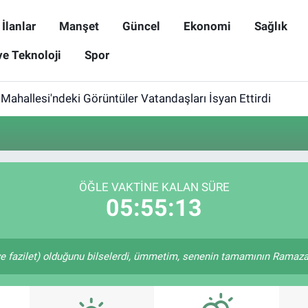
İlanlar
Manşet
Güncel
Ekonomi
Sağlık
ve Teknoloji
Spor
Mahallesi'ndeki Görüntüler Vatandaşları İsyan Ettirdi
ÖĞLE VAKTINE KALAN SÜRE
05:55:13
e fazilet) olduğunu bilselerdi, ümmetim, senenin tamamının Ramazan