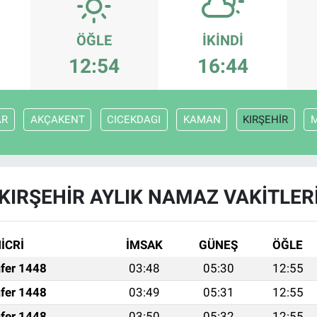
ÖĞLE
İKINDI
12:54
16:44
AR
AKÇAKENT
CICEKDAGI
KAMAN
KIRŞEHİR
KIRŞEHİR AYLIK NAMAZ VAKITLER
İCRİ
İMSAK
GÜNEŞ
ÖĞLE
fer 1448
03:48
05:30
12:55
fer 1448
03:49
05:31
12:55
fer 1448
03:50
05:32
12:55