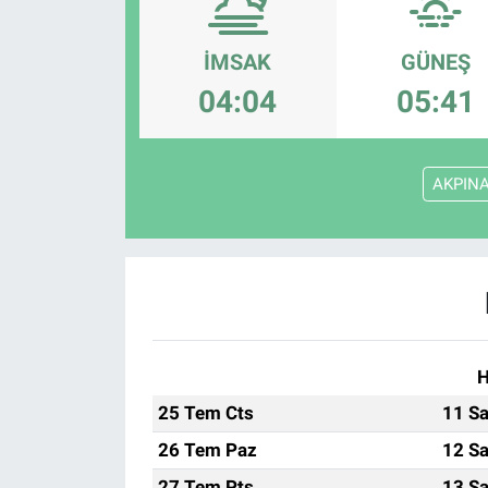
Manşet
İMSAK
GÜNEŞ
Resmi İlanlar
04:04
05:41
Sağlık
AKPIN
Son Dakika
Spor
Uşak Haberleri
H
25 Tem Cts
11 Sa
26 Tem Paz
12 Sa
27 Tem Pts
13 Sa