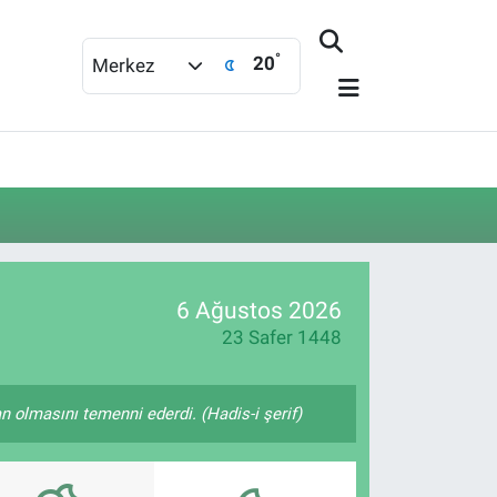
°
20
Merkez
6 Ağustos 2026
23 Safer 1448
 olmasını temenni ederdi. (Hadis-i şerif)