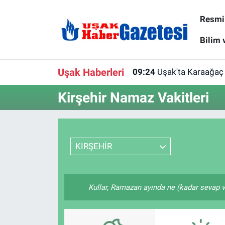
Resmi 
E-Gazete
Uşak Hava Durumu
Bilim 
Ekonomi
Uşak Trafik Yoğunluk Haritası
Uşak Haberleri
09:24
Uşak'ta Karaağaç 
Gazete İlanları
Süper Lig Puan Durumu ve Fikstür
Kirşehir Namaz Vakitleri
Güncel
Tüm Manşetler
Gündem
Son Dakika Haberleri
KIRŞEHİR
İlanlar
Haber Arşivi
Kullar, Ramazan ayında ne (kadar sevap v
Köşe Yazarları
Kültür Sanat