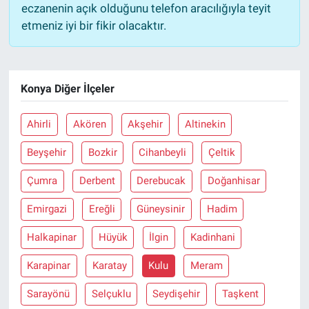
eczanenin açık olduğunu telefon aracılığıyla teyit
etmeniz iyi bir fikir olacaktır.
Konya Diğer İlçeler
Ahirli
Akören
Akşehir
Altinekin
Beyşehir
Bozkir
Cihanbeyli
Çeltik
Çumra
Derbent
Derebucak
Doğanhisar
Emirgazi
Ereğli
Güneysinir
Hadim
Halkapinar
Hüyük
İlgin
Kadinhani
Karapinar
Karatay
Kulu
Meram
Sarayönü
Selçuklu
Seydişehir
Taşkent