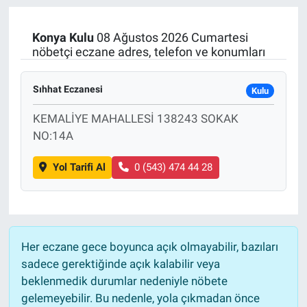
Manşet
Konya
Kulu
08 Ağustos 2026 Cumartesi
nöbetçi eczane adres, telefon ve konumları
Resmi İlanlar
Sıhhat Eczanesi
Kulu
Sağlık
KEMALİYE MAHALLESİ 138243 SOKAK
Son Dakika
NO:14A
Spor
Yol Tarifi Al
0 (543) 474 44 28
Uşak Haberleri
Her eczane gece boyunca açık olmayabilir, bazıları
sadece gerektiğinde açık kalabilir veya
beklenmedik durumlar nedeniyle nöbete
gelemeyebilir. Bu nedenle, yola çıkmadan önce