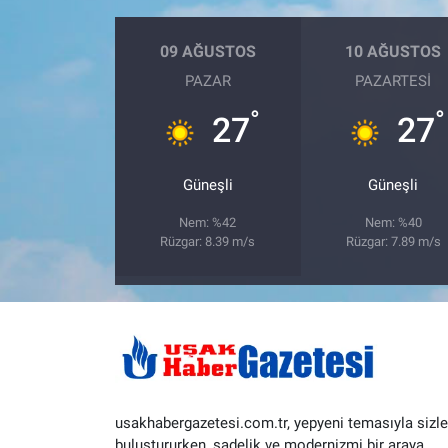
09 AĞUSTOS
10 AĞUSTOS
PAZAR
PAZARTESI
°
°
27
27
Güneşli
Güneşli
Nem: %42
Nem: %40
Rüzgar: 8.39 m/s
Rüzgar: 7.89 m/s
usakhabergazetesi.com.tr, yepyeni temasıyla sizle
buluştururken, sadelik ve modernizmi bir araya