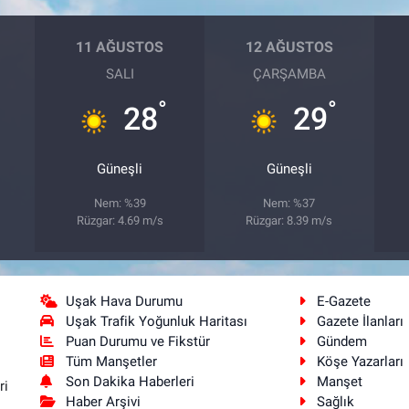
11 AĞUSTOS
12 AĞUSTOS
SALI
ÇARŞAMBA
°
°
28
29
Güneşli
Güneşli
Nem: %39
Nem: %37
Rüzgar: 4.69 m/s
Rüzgar: 8.39 m/s
Uşak Hava Durumu
E-Gazete
Uşak Trafik Yoğunluk Haritası
Gazete İlanları
Puan Durumu ve Fikstür
Gündem
Tüm Manşetler
Köşe Yazarları
Son Dakika Haberleri
Manşet
ri
Haber Arşivi
Sağlık