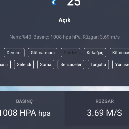
25
Açık
Nem: %40, Basınç: 1008 hpa hPa, Rüzgar: 3.69 m/s
Demirci
Gölmarmara
Gördes
Kırkağaç
Köprüba
anlı
Selendi
Soma
Şehzadeler
Turgutlu
Yunus
BASINÇ
RÜZGAR
1008 HPA
3.69 M/S
hpa