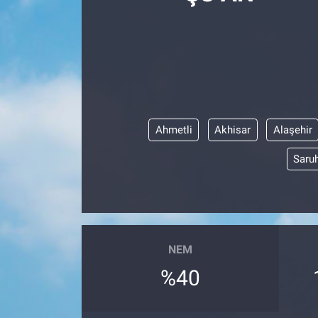
Manşet
Resmi İlanlar
Sağlık
Ahmetli
Akhisar
Alaşehir
Son Dakika
Saruh
Spor
Uşak Haberleri
NEM
%40