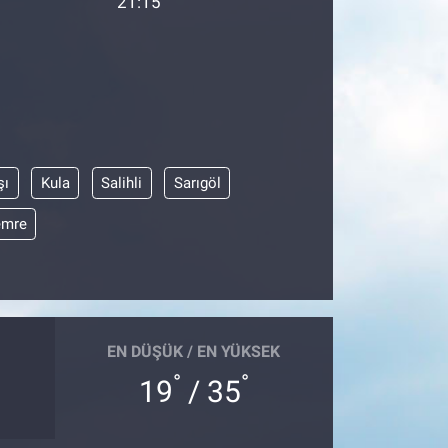
21:15
şı
Kula
Salihli
Sarıgöl
emre
EN DÜŞÜK / EN YÜKSEK
°
°
19
/ 35