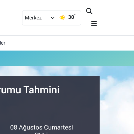
°
30
Merkez
ler
urumu Tahmini
08 Ağustos Cumartesi