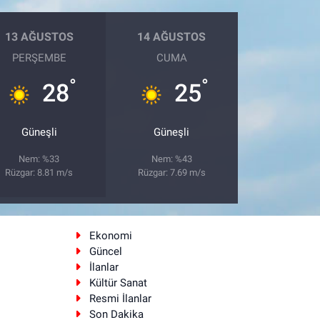
13 AĞUSTOS
14 AĞUSTOS
PERŞEMBE
CUMA
°
°
28
25
Güneşli
Güneşli
Nem: %33
Nem: %43
Rüzgar: 8.81 m/s
Rüzgar: 7.69 m/s
Ekonomi
Güncel
İlanlar
Kültür Sanat
Resmi İlanlar
Son Dakika