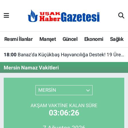
E-Gazete
Uşak Hava Durumu
Ekonomi
Uşak Trafik Yoğunluk Haritası
Resmi İlanlar
Manşet
Güncel
Ekonomi
Sağlık
Gazete İlanları
Süper Lig Puan Durumu ve Fikstür
18:00
Banaz'da Küçükbaş Hayvancılığa Destek! 19 Üreticiye Yüzde 75 Hibeli Barınak Çadırı
Güncel
Tüm Manşetler
Mersin Namaz Vakitleri
Gündem
Son Dakika Haberleri
MERSİN
İlanlar
Haber Arşivi
AKŞAM VAKTINE KALAN SÜRE
Köşe Yazarları
03:06:26
Kültür Sanat
7 Ağustos 2026