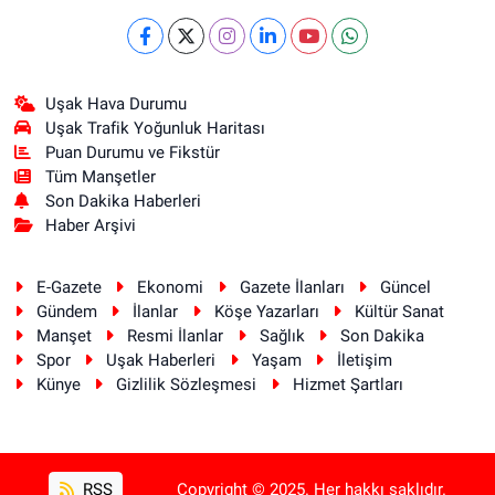
Uşak Hava Durumu
Uşak Trafik Yoğunluk Haritası
Puan Durumu ve Fikstür
Tüm Manşetler
Son Dakika Haberleri
Haber Arşivi
E-Gazete
Ekonomi
Gazete İlanları
Güncel
Gündem
İlanlar
Köşe Yazarları
Kültür Sanat
Manşet
Resmi İlanlar
Sağlık
Son Dakika
Spor
Uşak Haberleri
Yaşam
İletişim
Künye
Gizlilik Sözleşmesi
Hizmet Şartları
RSS
Copyright © 2025. Her hakkı saklıdır.