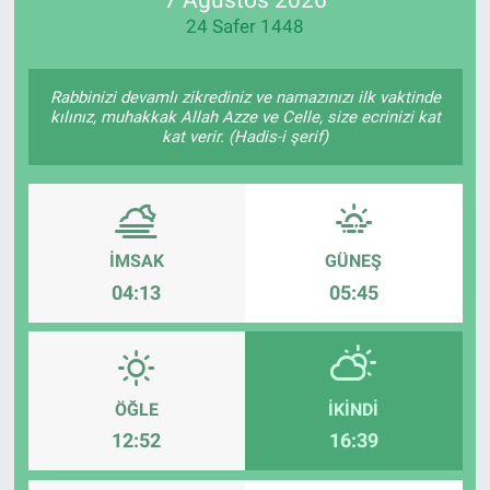
24 Safer 1448
Manşet
Resmi İlanlar
Rabbinizi devamlı zikrediniz ve namazınızı ilk vaktinde
kılınız, muhakkak Allah Azze ve Celle, size ecrinizi kat
kat verir. (Hadis-i şerif)
Sağlık
Son Dakika
İMSAK
GÜNEŞ
Spor
04:13
05:45
Uşak Haberleri
ÖĞLE
İKINDI
12:52
16:39