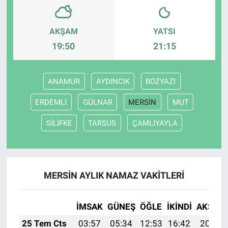
AKŞAM
YATSI
19:50
21:15
ANAMUR
AYDINCIK
BOZYAZI
ERDEMLİ
GÜLNAR
MERSİN
MUT
SİLİFKE
TARSUS
ÇAMLIYAYLA
MERSİN AYLIK NAMAZ VAKITLERI
İMSAK
GÜNEŞ
ÖĞLE
İKINDI
AKŞAM
25 Tem Cts
03:57
05:34
12:53
16:42
20:02