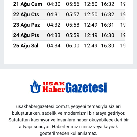
21 Ağu Cum
04:30
05:56
12:50
16:32
19:33
22 Ağu Cts
04:31
05:57
12:50
16:32
19:32
23 Ağu Paz
04:32
05:58
12:49
16:31
19:31
24 Ağu Pts
04:33
05:59
12:49
16:30
19:29
25 Ağu Sal
04:34
06:00
12:49
16:30
19:28
usakhabergazetesi.com.tr, yepyeni temasıyla sizleri
buluştururken, sadelik ve modernizmi bir araya getiriyor.
Şatafattan kaçınıyor ve insanlara haber okuyabilecekleri bir
altyapı sunuyor. Haberlerimiz izinsiz veya kaynak
gösterilmeden kullanılamaz.