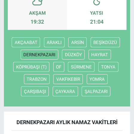
AKŞAM
YATSI
19:32
21:04
AKÇAABAT
ARAKLI
ARSİN
BEŞİKDÜZÜ
DERNEKPAZARI
DÜZKÖY
HAYRAT
KÖPRÜBAŞI (T)
OF
SÜRMENE
TONYA
TRABZON
VAKFIKEBİR
YOMRA
ÇARŞIBAŞI
ÇAYKARA
ŞALPAZARI
DERNEKPAZARI AYLIK NAMAZ VAKITLERI