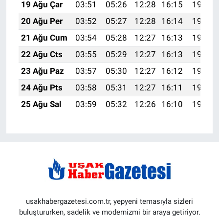
19 Ağu Çar
03:51
05:26
12:28
16:15
19:20
20 Ağu Per
03:52
05:27
12:28
16:14
19:18
21 Ağu Cum
03:54
05:28
12:27
16:13
19:17
22 Ağu Cts
03:55
05:29
12:27
16:13
19:15
23 Ağu Paz
03:57
05:30
12:27
16:12
19:14
24 Ağu Pts
03:58
05:31
12:27
16:11
19:12
25 Ağu Sal
03:59
05:32
12:26
16:10
19:11
usakhabergazetesi.com.tr, yepyeni temasıyla sizleri
buluştururken, sadelik ve modernizmi bir araya getiriyor.