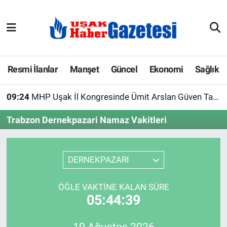
E-Gazete
Uşak Hava Durumu
Ekonomi
Uşak Trafik Yoğunluk Haritası
Resmi İlanlar
Manşet
Güncel
Ekonomi
Sağlık
Gazete İlanları
Süper Lig Puan Durumu ve Fikstür
09:24
MHP Uşak İl Kongresinde Ümit Arslan Güven Tazeledi
Güncel
Tüm Manşetler
Trabzon Dernekpazari Namaz Vakitleri
Gündem
Son Dakika Haberleri
DERNEKPAZARI
İlanlar
Haber Arşivi
ÖĞLE VAKTINE KALAN SÜRE
Köşe Yazarları
05:44:39
Kültür Sanat
10 Ağustos 2026