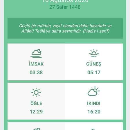
27 Safer 1448
Manşet
Resmi İlanlar
Güçlü bir mümin, zayıf olandan daha hayırlıdır ve
Allâhü Teâlâ'ya daha sevimlidir. (Hadis-i şerif)
Sağlık
Son Dakika
İMSAK
GÜNEŞ
Spor
03:38
05:17
Uşak Haberleri
ÖĞLE
İKINDI
12:29
16:20