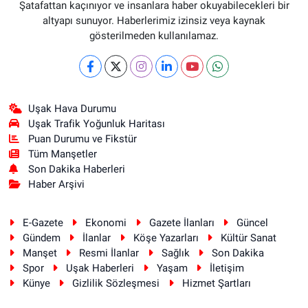
Şatafattan kaçınıyor ve insanlara haber okuyabilecekleri bir
altyapı sunuyor. Haberlerimiz izinsiz veya kaynak
gösterilmeden kullanılamaz.
Uşak Hava Durumu
Uşak Trafik Yoğunluk Haritası
Puan Durumu ve Fikstür
Tüm Manşetler
Son Dakika Haberleri
Haber Arşivi
E-Gazete
Ekonomi
Gazete İlanları
Güncel
Gündem
İlanlar
Köşe Yazarları
Kültür Sanat
Manşet
Resmi İlanlar
Sağlık
Son Dakika
Spor
Uşak Haberleri
Yaşam
İletişim
Künye
Gizlilik Sözleşmesi
Hizmet Şartları