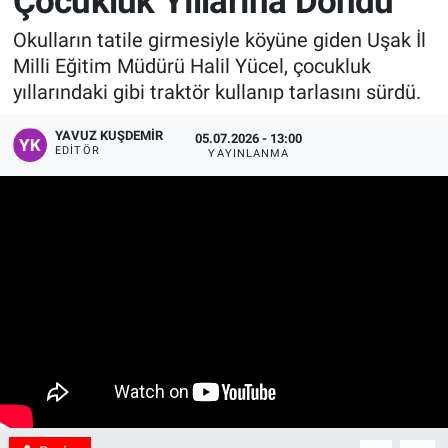
Çocukluk Yıllarına Döndü
Manşet
Okulların tatile girmesiyle köyüne giden Uşak İl
Milli Eğitim Müdürü Halil Yücel, çocukluk
Resmi İlanlar
yıllarındaki gibi traktör kullanıp tarlasını sürdü.
Sağlık
YAVUZ KUŞDEMIR
05.07.2026 - 13:00
EDITÖR
YAYINLANMA
Son Dakika
Spor
Uşak Haberleri