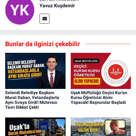
Yavuz Kuşdemir
Bunlar da ilginizi çekebilir
Selendi Belediye Başkanı
Uşak Müftülüğü Geçici Kur'an
Murat Daban, Vatandaşlarla
Kursu Öğreticisi Alımı
Aynı Sıraya Girdi! Mütevazı
Yapacak! Başvurular Başladı
Tavrı Dikkat Çekti