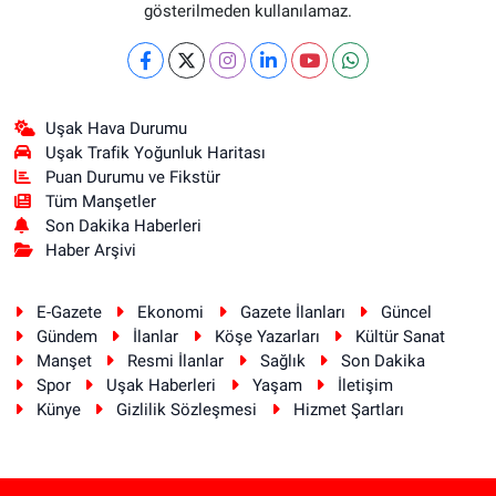
gösterilmeden kullanılamaz.
Uşak Hava Durumu
Uşak Trafik Yoğunluk Haritası
Puan Durumu ve Fikstür
Tüm Manşetler
Son Dakika Haberleri
Haber Arşivi
E-Gazete
Ekonomi
Gazete İlanları
Güncel
Gündem
İlanlar
Köşe Yazarları
Kültür Sanat
Manşet
Resmi İlanlar
Sağlık
Son Dakika
Spor
Uşak Haberleri
Yaşam
İletişim
Künye
Gizlilik Sözleşmesi
Hizmet Şartları