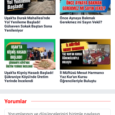
Uşak'ta Durak Mahallesi'nde
Önce Aynaya Bakmak
Yol Yenileme Başladı!
Gerekmez mi Sayın Vekil?
Gülseven Sokak Baştan Sona
Yenileniyor
Uşak'ta Kişniş Hasadı Başladı!
İl Müftüsü Mesut Harmancı
Şükraniye Köyü'nde Üretim
Yaz Kur'an Kursu
Yerinde İncelendi
Öğrencileriyle Buluştu
Yorumlar