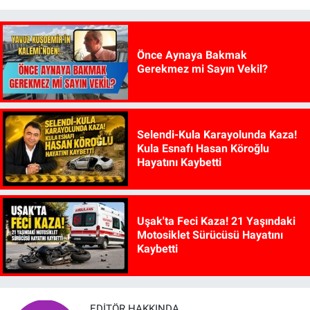
Önce Aynaya Bakmak
Gerekmez mi Sayın Vekil?
Selendi-Kula Karayolunda Kaza!
Kula Esnafı Hasan Köroğlu
Hayatını Kaybetti
Uşak'ta Feci Kaza! 21 Yaşındaki
Motosiklet Sürücüsü Hayatını
Kaybetti
EDITÖR HAKKINDA