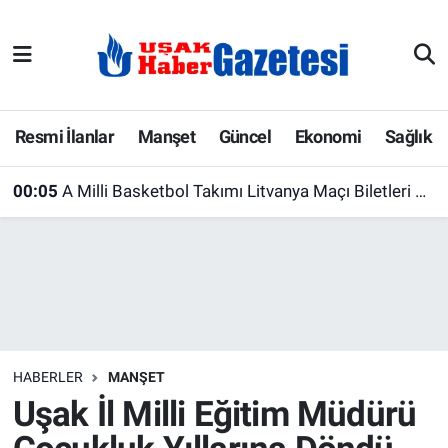
E-Gazete
Uşak Hava Durumu
Ekonomi
Uşak Trafik Yoğunluk Haritası
Resmi İlanlar
Manşet
Güncel
Ekonomi
Sağlık
Gazete İlanları
Süper Lig Puan Durumu ve Fikstür
00:05
A Milli Basketbol Takımı Litvanya Maçı Biletleri Satışa Çıktı! Dev Randevu 28 Ağustos'ta
Güncel
Tüm Manşetler
Gündem
Son Dakika Haberleri
İlanlar
Haber Arşivi
HABERLER
MANŞET
Köşe Yazarları
Uşak İl Milli Eğitim Müdürü
Kültür Sanat