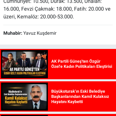
Cumhuriyet: 10.500, Durak: 13.500, Ünalan:
16.000, Fevzi Çakmak: 18.000, Fatih: 20.000 ve
üzeri, Kemalöz: 20.000-53.000.
Muhabir:
Yavuz Kuşdemir
AK Partili Güneş'ten Özgür
Özel'e Kadın Politikaları Eleştirisi
Büyükoturak'ın Eski Belediye
Başkanlarından Kamil Kulaksız
Hayatını Kaybetti