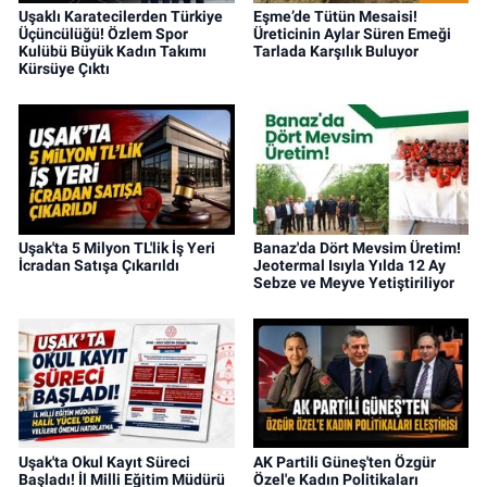
Uşaklı Karatecilerden Türkiye
Eşme’de Tütün Mesaisi!
Üçüncülüğü! Özlem Spor
Üreticinin Aylar Süren Emeği
Kulübü Büyük Kadın Takımı
Tarlada Karşılık Buluyor
Kürsüye Çıktı
Uşak'ta 5 Milyon TL'lik İş Yeri
Banaz'da Dört Mevsim Üretim!
İcradan Satışa Çıkarıldı
Jeotermal Isıyla Yılda 12 Ay
Sebze ve Meyve Yetiştiriliyor
Uşak'ta Okul Kayıt Süreci
AK Partili Güneş'ten Özgür
Başladı! İl Milli Eğitim Müdürü
Özel'e Kadın Politikaları