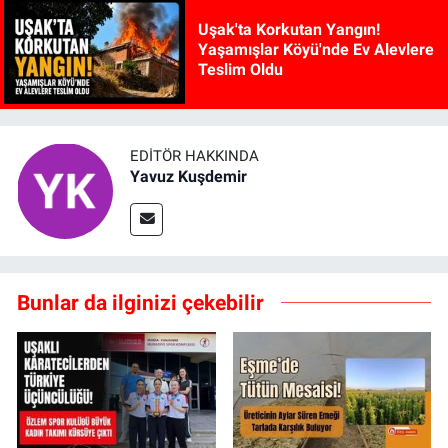
Uşak'ta Korkutan Yangın!
Yaşamışlar Köyü'nde Ev Alevlere
Teslim Oldu
EDITÖR HAKKINDA
Yavuz Kuşdemir
Bunlar da ilginizi çekebilir