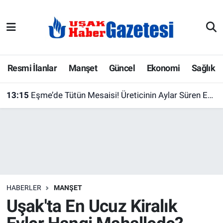
E-Gazete
Uşak Hava Durumu
Ekonomi
Uşak Trafik Yoğunluk Haritası
Resmi İlanlar
Manşet
Güncel
Ekonomi
Sağlık
Gazete İlanları
Süper Lig Puan Durumu ve Fikstür
13:15
Eşme’de Tütün Mesaisi! Üreticinin Aylar Süren Emeği Tarlada Karşılık Buluyor
Güncel
Tüm Manşetler
Gündem
Son Dakika Haberleri
İlanlar
Haber Arşivi
HABERLER
MANŞET
Köşe Yazarları
Uşak'ta En Ucuz Kiralık
Kültür Sanat