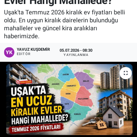
Evler Hangi Mahallede?
Manşet
Uşak'ta Temmuz 2026 kiralık ev fiyatları belli
oldu. En uygun kiralık dairelerin bulunduğu
Resmi İlanlar
mahalleler ve güncel kira aralıkları
haberimizde.
Sağlık
YAVUZ KUŞDEMIR
05.07.2026 - 08:30
EDITÖR
YAYINLANMA
Son Dakika
Spor
Uşak Haberleri