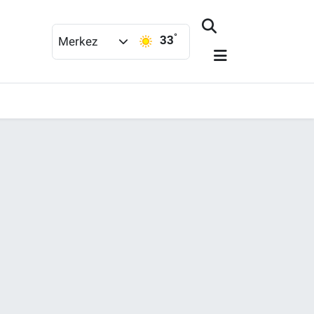
°
33
Merkez