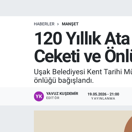
Manşet
HABERLER
MANŞET
Resmi İlanlar
120 Yıllık At
Sağlık
Ceketi ve Önl
Son Dakika
Uşak Belediyesi Kent Tarihi Mü
Spor
önlüğü bağışlandı.
Uşak Haberleri
YAVUZ KUŞDEMIR
19.05.2026 - 21:00
EDITÖR
YAYINLANMA