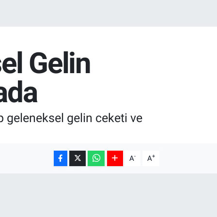
el Gelin
zada
p geleneksel gelin ceketi ve
-
+
A
A