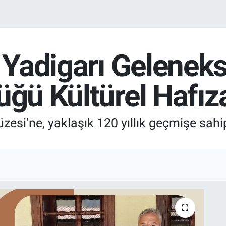
a Yadigarı Geleneks
üğü Kültürel Hafı
zesi’ne, yaklaşık 120 yıllık geçmişe sahi