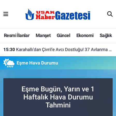
E-Gazete
Uşak Hava Durumu
Ekonomi
Uşak Trafik Yoğunluk Haritası
Resmi İlanlar
Manşet
Güncel
Ekonomi
Sağlık
Gazete İlanları
Süper Lig Puan Durumu ve Fikstür
15:30
Karahallı’dan Çivril’e Avcı Dostluğu! 37 Avlanma Pulu
Güncel
Tüm Manşetler
Eşme Hava Durumu
Gündem
Son Dakika Haberleri
İlanlar
Haber Arşivi
Eşme Bugün, Yarın ve 1
Haftalık Hava Durumu
Köşe Yazarları
Tahmini
Kültür Sanat