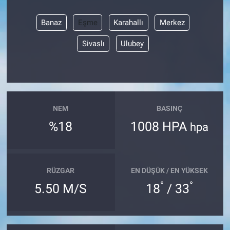
Banaz
Eşme
Karahallı
Merkez
Sivaslı
Ulubey
NEM
BASINÇ
%18
1008 HPA
hpa
RÜZGAR
EN DÜŞÜK / EN YÜKSEK
°
°
5.50 M/S
18
/ 33