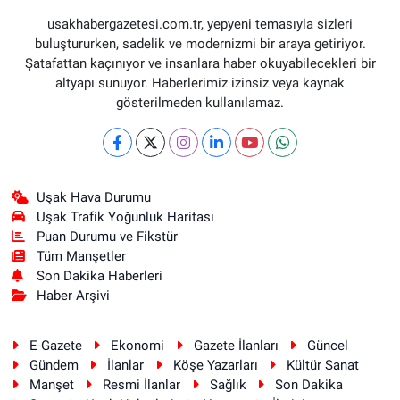
usakhabergazetesi.com.tr, yepyeni temasıyla sizleri
buluştururken, sadelik ve modernizmi bir araya getiriyor.
Şatafattan kaçınıyor ve insanlara haber okuyabilecekleri bir
altyapı sunuyor. Haberlerimiz izinsiz veya kaynak
gösterilmeden kullanılamaz.
Uşak Hava Durumu
Uşak Trafik Yoğunluk Haritası
Puan Durumu ve Fikstür
Tüm Manşetler
Son Dakika Haberleri
Haber Arşivi
E-Gazete
Ekonomi
Gazete İlanları
Güncel
Gündem
İlanlar
Köşe Yazarları
Kültür Sanat
Manşet
Resmi İlanlar
Sağlık
Son Dakika