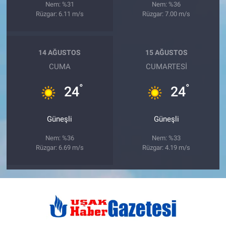
Nem: %31
Nem: %36
Rüzgar: 6.11 m/s
Rüzgar: 7.00 m/s
14 AĞUSTOS
15 AĞUSTOS
CUMA
CUMARTESI
°
°
24
24
Güneşli
Güneşli
Nem: %36
Nem: %33
Rüzgar: 6.69 m/s
Rüzgar: 4.19 m/s