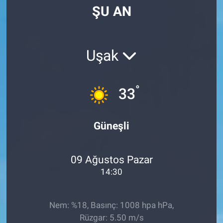
ŞU AN
Manşet
Resmi İlanlar
Uşak
Sağlık
°
33
Son Dakika
Spor
Güneşli
Uşak Haberleri
09 Ağustos Pazar
14:30
Nem: %18, Basınç: 1008 hpa hPa,
Rüzgar: 5.50 m/s