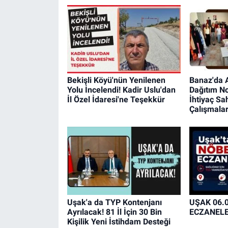
Bekişli Köyü'nün Yenilenen
Banaz'da A
Yolu İncelendi! Kadir Uslu'dan
Dağıtım No
İl Özel İdaresi'ne Teşekkür
İhtiyaç Sa
Çalışmalar
Uşak'a da TYP Kontenjanı
UŞAK 06.
Ayrılacak! 81 İl İçin 30 Bin
ECZANEL
Kişilik Yeni İstihdam Desteği