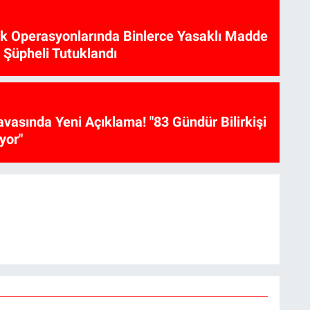
ik Operasyonlarında Binlerce Yasaklı Madde
6 Şüpheli Tutuklandı
vasında Yeni Açıklama! "83 Gündür Bilirkişi
yor"