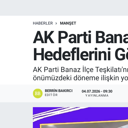
Manşet
HABERLER
MANŞET
Resmi İlanlar
AK Parti Ban
Sağlık
Hedeflerini G
Son Dakika
AK Parti Banaz İlçe Teşkilatı'n
Spor
önümüzdeki döneme ilişkin yol 
Uşak Haberleri
BERRIN BAKIRCI
04.07.2026 - 09:30
EDITÖR
YAYINLANMA