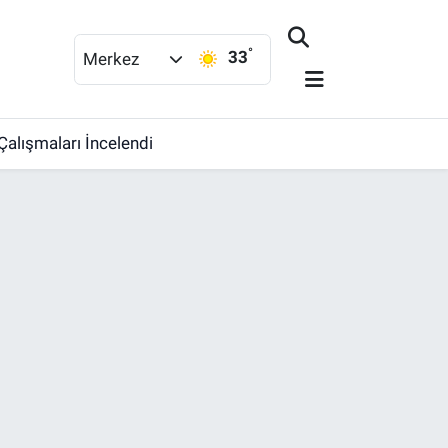
°
33
Merkez
Çalışmaları İncelendi