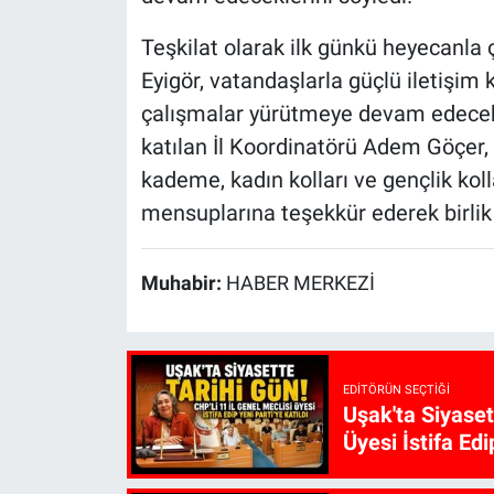
Teşkilat olarak ilk günkü heyecanla 
Eyigör, vatandaşlarla güçlü iletişim 
çalışmalar yürütmeye devam edecekler
katılan İl Koordinatörü Adem Göçer, 
kademe, kadın kolları ve gençlik kol
mensuplarına teşekkür ederek birlik 
Muhabir:
HABER MERKEZİ
EDITÖRÜN SEÇTIĞI
Uşak'ta Siyaset
Üyesi İstifa Edi