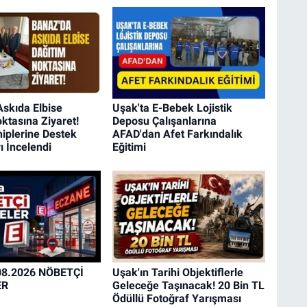
skıda Elbise
Uşak'ta E-Bebek Lojistik
ktasına Ziyaret!
Deposu Çalışanlarına
hiplerine Destek
AFAD'dan Afet Farkındalık
ı İncelendi
Eğitimi
08.2026 NÖBETÇİ
Uşak'ın Tarihi Objektiflerle
ER
Geleceğe Taşınacak! 20 Bin TL
Ödüllü Fotoğraf Yarışması