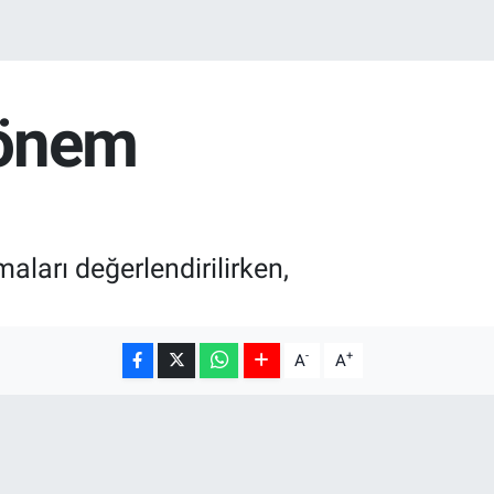
Dönem
aları değerlendirilirken,
-
+
A
A