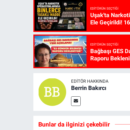
EDITÖRÜN SEÇTIĞI
Uşak'ta Narkot
Ele Geçirildi! 1
EDITÖRÜN SEÇTIĞI
Bağbaşı GES Da
Raporu Bekleni
EDITÖR HAKKINDA
Berrin Bakırcı
Bunlar da ilginizi çekebilir