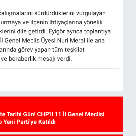
çalışmalarını sürdürdüklerini vurgulayan
kurmaya ve ilçenin ihtiyaçlarına yönelik
ini dile getirdi. Eyigör ayrıca toplantıya
İl Genel Meclis Üyesi Nuri Meral ile ana
larında görev yapan tüm teşkilat
ve beraberlik mesajı verdi.
te Tarihi Gün! CHP'li 11 İl Genel Meclisi
p Yeni Parti'ye Katıldı