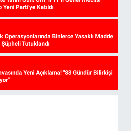
p Yeni Parti'ye Katıldı
ik Operasyonlarında Binlerce Yasaklı Madde
6 Şüpheli Tutuklandı
vasında Yeni Açıklama! "83 Gündür Bilirkişi
yor"