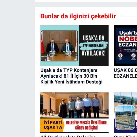
Bunlar da ilginizi çekebilir
Uşak'a da TYP Kontenjanı
UŞAK 06.
Ayrılacak! 81 İl İçin 30 Bin
ECZANEL
Kişilik Yeni İstihdam Desteği