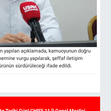
dan yapılan açıklamada, kamuoyunun doğru
emine vurgu yapılarak, şeffaf iletişim
ltürünün sürdürüleceği ifade edildi.
te Tarihi Gün! CHP'li 11 İl Genel Meclisi