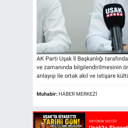
AK Parti Uşak İl Başkanlığı tarafın
ve zamanında bilgilendirilmesinin ön
anlayışı ile ortak akıl ve istişare kü
Muhabir:
HABER MERKEZİ
EDITÖRÜN SEÇTIĞI
Uşak'ta Siyaset