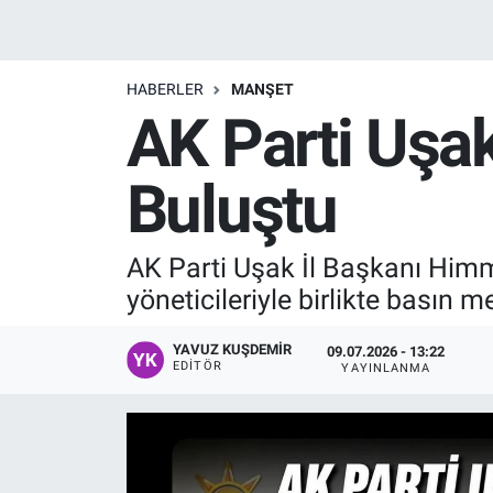
Manşet
HABERLER
MANŞET
Resmi İlanlar
AK Parti Uşak
Sağlık
Buluştu
Son Dakika
AK Parti Uşak İl Başkanı Himmet
Spor
yöneticileriyle birlikte basın 
Uşak Haberleri
YAVUZ KUŞDEMIR
09.07.2026 - 13:22
EDITÖR
YAYINLANMA