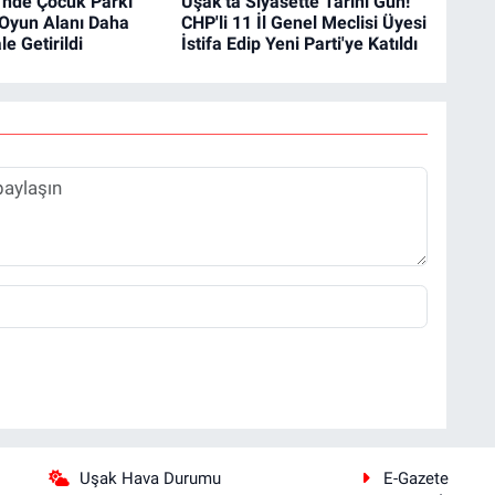
'nde Çocuk Parkı
Uşak'ta Siyasette Tarihi Gün!
 Oyun Alanı Daha
CHP'li 11 İl Genel Meclisi Üyesi
e Getirildi
İstifa Edip Yeni Parti'ye Katıldı
Uşak Hava Durumu
E-Gazete