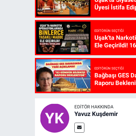
Üyesi İstifa Edi
EDITÖRÜN SEÇTIĞI
Uşak'ta Narkot
Ele Geçirildi! 1
EDITÖRÜN SEÇTIĞI
Bağbaşı GES Da
Raporu Bekleni
EDITÖR HAKKINDA
Yavuz Kuşdemir