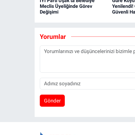
İYİ Parti Uşak'ta Belediye
Güre Köyü
Meclis Üyeliğinde Görev
Yenilendi!
Değişimi
Güvenli Hal
Yorumlar
Gönder