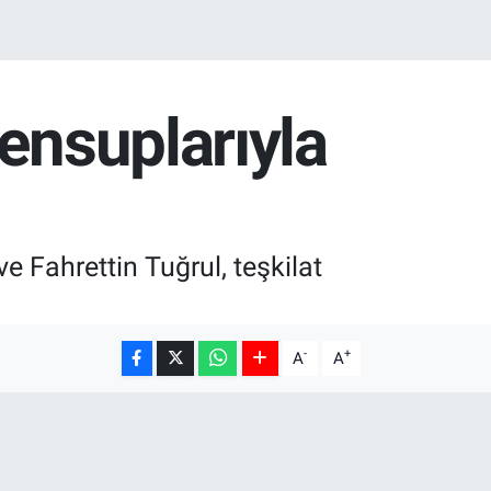
ensuplarıyla
e Fahrettin Tuğrul, teşkilat
-
+
A
A