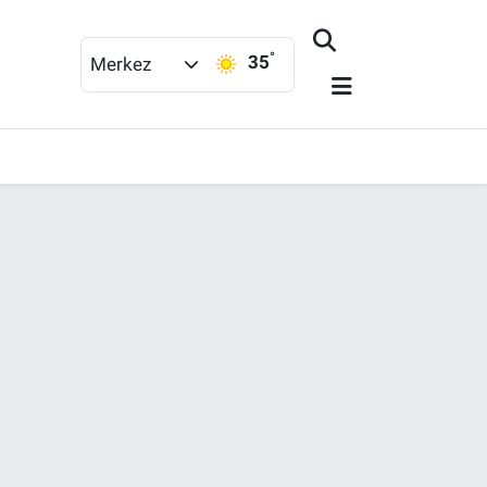
°
35
Merkez