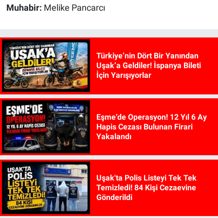
Muhabir:
Melike Pancarcı
Türkiye’nin Dört Bir Yanından
Uşak’a Geldiler! İspanya Bileti
İçin Yarışıyorlar
Eşme’de Operasyon! 12 Yıl 6 Ay
Hapis Cezası Bulunan Firari
Yakalandı
Uşak'ta Polis Listeyi Tek Tek
Temizledi! 84 Kişi Cezaevine
Gönderildi