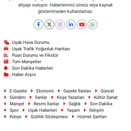
altyapı sunuyor. Haberlerimiz izinsiz veya kaynak
gösterilmeden kullanılamaz.
Uşak Hava Durumu
Uşak Trafik Yoğunluk Haritası
Puan Durumu ve Fikstür
Tüm Manşetler
Son Dakika Haberleri
Haber Arşivi
E-Gazete
Ekonomi
Gazete İlanları
Güncel
Gündem
İlanlar
Köşe Yazarları
Kültür Sanat
Manşet
Resmi İlanlar
Sağlık
Son Dakika
Spor
Uşak Haberleri
Yaşam
İletişim
Künye
Gizlilik Sözleşmesi
Hizmet Şartları