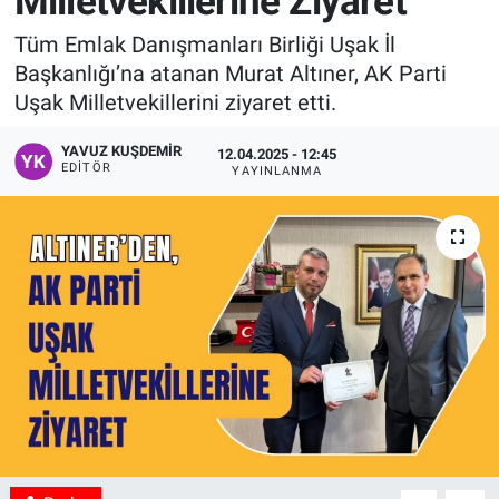
Milletvekillerine Ziyaret
Manşet
Tüm Emlak Danışmanları Birliği Uşak İl
Başkanlığı’na atanan Murat Altıner, AK Parti
Resmi İlanlar
Uşak Milletvekillerini ziyaret etti.
Sağlık
YAVUZ KUŞDEMIR
12.04.2025 - 12:45
EDITÖR
YAYINLANMA
Son Dakika
Spor
Uşak Haberleri