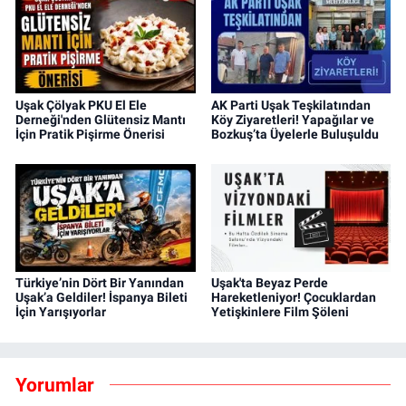
Uşak Çölyak PKU El Ele
AK Parti Uşak Teşkilatından
Derneği'nden Glütensiz Mantı
Köy Ziyaretleri! Yapağılar ve
İçin Pratik Pişirme Önerisi
Bozkuş’ta Üyelerle Buluşuldu
Türkiye’nin Dört Bir Yanından
Uşak'ta Beyaz Perde
Uşak’a Geldiler! İspanya Bileti
Hareketleniyor! Çocuklardan
İçin Yarışıyorlar
Yetişkinlere Film Şöleni
Yorumlar