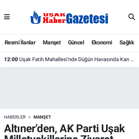
E-Gazete
Uşak Hava Durumu
Ekonomi
Uşak Trafik Yoğunluk Haritası
Resmi İlanlar
Manşet
Güncel
Ekonomi
Sağlık
Gazete İlanları
Süper Lig Puan Durumu ve Fikstür
12:00
Uşak Fatih Mahallesi’nde Düğün Havasında Kan Bağışı! Çocuklar İçin de Eğlence Var
Güncel
Tüm Manşetler
Gündem
Son Dakika Haberleri
İlanlar
Haber Arşivi
HABERLER
MANŞET
Köşe Yazarları
Altıner’den, AK Parti Uşak
Kültür Sanat