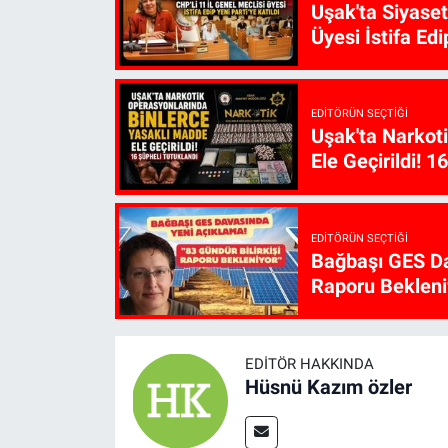
Uşak'ta Siyaset
Üyesi İstifa Edi
EDITÖRÜN SEÇTIĞI
Uşak'ta Narkot
Ele Geçirildi! 1
EDITÖRÜN SEÇTIĞI
Bağbaşı GES Da
Raporu Bekleni
EDITÖR HAKKINDA
Hüsnü Kazım özler