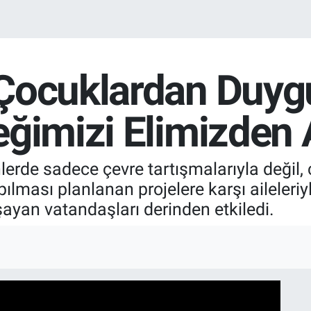
Çocuklardan Duygu
eğimizi Elimizden 
rde sadece çevre tartışmalarıyla değil, 
lması planlanan projelere karşı aileleriy
şayan vatandaşları derinden etkiledi.