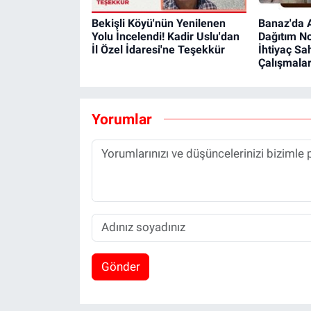
Bekişli Köyü'nün Yenilenen
Banaz'da A
Yolu İncelendi! Kadir Uslu'dan
Dağıtım No
İl Özel İdaresi'ne Teşekkür
İhtiyaç Sa
Çalışmalar
Yorumlar
Gönder