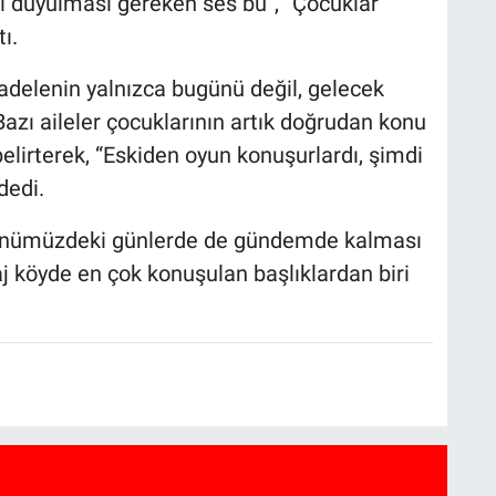
sıl duyulması gereken ses bu”, “Çocuklar
ı.
delenin yalnızca bugünü değil, gelecek
. Bazı aileler çocuklarının artık doğrudan konu
lirterek, “Eskiden oyun konuşurlardı, şimdi
dedi.
 önümüzdeki günlerde de gündemde kalması
j köyde en çok konuşulan başlıklardan biri