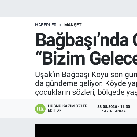
Manşet
HABERLER
MANŞET
Resmi İlanlar
Bağbaşı’nda 
Sağlık
“Bizim Gelec
Son Dakika
Uşak’ın Bağbaşı Köyü son günle
Spor
da gündeme geliyor. Köyde yapı
Uşak Haberleri
çocukların sözleri, bölgede ya
HÜSNÜ KAZIM ÖZLER
28.05.2026 - 11:30
EDITÖR
YAYINLANMA