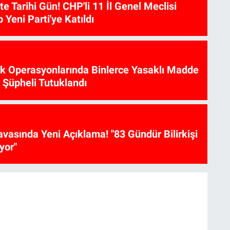
te Tarihi Gün! CHP'li 11 İl Genel Meclisi
p Yeni Parti'ye Katıldı
ik Operasyonlarında Binlerce Yasaklı Madde
6 Şüpheli Tutuklandı
vasında Yeni Açıklama! "83 Gündür Bilirkişi
yor"