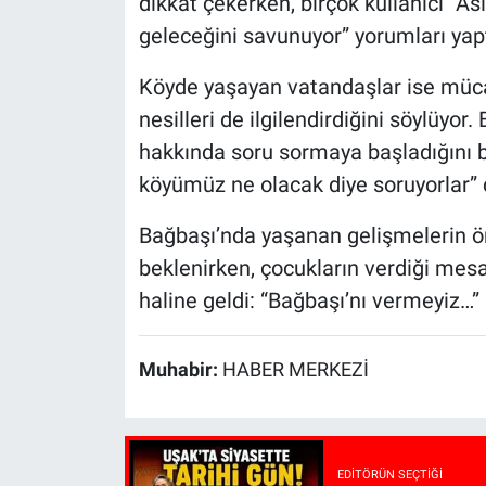
dikkat çekerken, birçok kullanıcı “A
geleceğini savunuyor” yorumları yapt
Köyde yaşayan vatandaşlar ise müca
nesilleri de ilgilendirdiğini söylüyor
hakkında soru sormaya başladığını be
köyümüz ne olacak diye soruyorlar” 
Bağbaşı’nda yaşanan gelişmelerin
beklenirken, çocukların verdiği mesa
haline geldi: “Bağbaşı’nı vermeyiz…”
Muhabir:
HABER MERKEZİ
EDITÖRÜN SEÇTIĞI