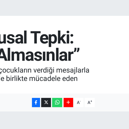
sal Tepki:
Almasınlar”
çocukların verdiği mesajlarla
le birlikte mücadele eden
-
+
A
A