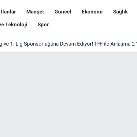
İlanlar
Manşet
Güncel
Ekonomi
Sağlık
ve Teknoloji
Spor
ig ve 1. Lig Sponsorluğuna Devam Ediyor! TFF ile Anlaşma 2 Y
usa Kazım Çelik'e Hayırlı Olsun Ziyareti