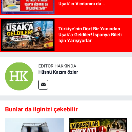
Uşak’ın Vicdanını da
Düşündünüz mü?”
Türkiye’nin Dört Bir Yanından
Uşak’a Geldiler! İspanya Bileti
İçin Yarışıyorlar
EDITÖR HAKKINDA
Hüsnü Kazım özler
Bunlar da ilginizi çekebilir