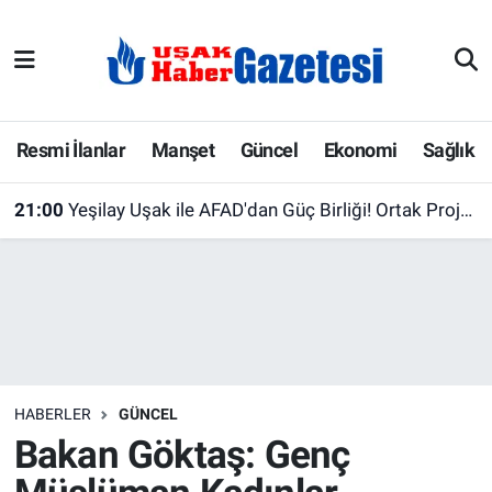
E-Gazete
Uşak Hava Durumu
Ekonomi
Uşak Trafik Yoğunluk Haritası
Resmi İlanlar
Manşet
Güncel
Ekonomi
Sağlık
Gazete İlanları
Süper Lig Puan Durumu ve Fikstür
21:00
Yeşilay Uşak ile AFAD'dan Güç Birliği! Ortak Projeler İçin İlk Adım Atıldı
Güncel
Tüm Manşetler
Gündem
Son Dakika Haberleri
İlanlar
Haber Arşivi
HABERLER
GÜNCEL
Köşe Yazarları
Bakan Göktaş: Genç
Kültür Sanat