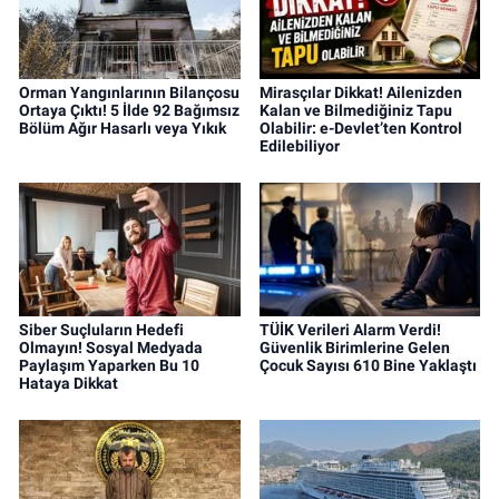
Orman Yangınlarının Bilançosu
Mirasçılar Dikkat! Ailenizden
Ortaya Çıktı! 5 İlde 92 Bağımsız
Kalan ve Bilmediğiniz Tapu
Bölüm Ağır Hasarlı veya Yıkık
Olabilir: e-Devlet’ten Kontrol
Edilebiliyor
Siber Suçluların Hedefi
TÜİK Verileri Alarm Verdi!
Olmayın! Sosyal Medyada
Güvenlik Birimlerine Gelen
Paylaşım Yaparken Bu 10
Çocuk Sayısı 610 Bine Yaklaştı
Hataya Dikkat