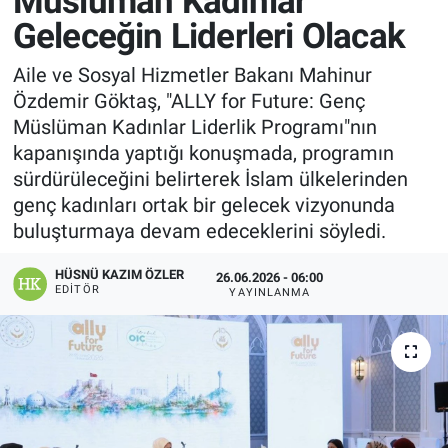
Müslüman Kadınlar
Geleceğin Liderleri Olacak
Manşet
Aile ve Sosyal Hizmetler Bakanı Mahinur
Resmi İlanlar
Özdemir Göktaş, "ALLY for Future: Genç
Müslüman Kadınlar Liderlik Programı"nın
Sağlık
kapanışında yaptığı konuşmada, programın
sürdürüleceğini belirterek İslam ülkelerinden
Son Dakika
genç kadınları ortak bir gelecek vizyonunda
buluşturmaya devam edeceklerini söyledi.
Spor
HÜSNÜ KAZIM ÖZLER
26.06.2026 - 06:00
Uşak Haberleri
EDITÖR
YAYINLANMA