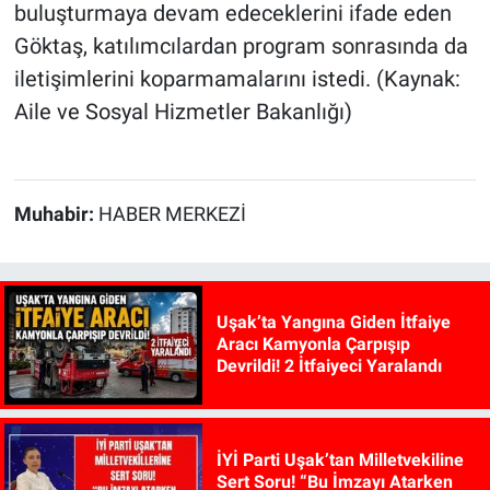
buluşturmaya devam edeceklerini ifade eden
Göktaş, katılımcılardan program sonrasında da
iletişimlerini koparmamalarını istedi. (Kaynak:
Aile ve Sosyal Hizmetler Bakanlığı)
Muhabir:
HABER MERKEZİ
Uşak’ta Yangına Giden İtfaiye
Aracı Kamyonla Çarpışıp
Devrildi! 2 İtfaiyeci Yaralandı
İYİ Parti Uşak’tan Milletvekiline
Sert Soru! “Bu İmzayı Atarken