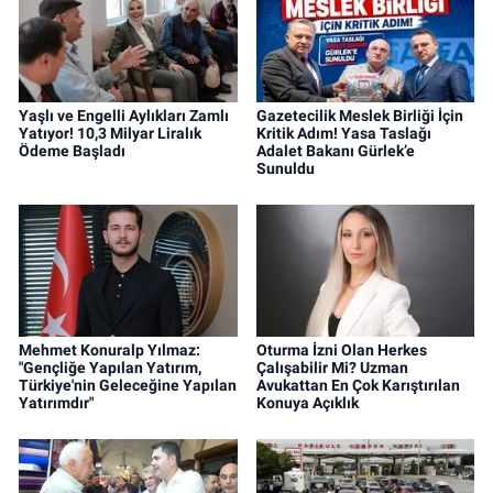
Yaşlı ve Engelli Aylıkları Zamlı
Gazetecilik Meslek Birliği İçin
Yatıyor! 10,3 Milyar Liralık
Kritik Adım! Yasa Taslağı
Ödeme Başladı
Adalet Bakanı Gürlek’e
Sunuldu
Mehmet Konuralp Yılmaz:
Oturma İzni Olan Herkes
"Gençliğe Yapılan Yatırım,
Çalışabilir Mi? Uzman
Türkiye'nin Geleceğine Yapılan
Avukattan En Çok Karıştırılan
Yatırımdır"
Konuya Açıklık