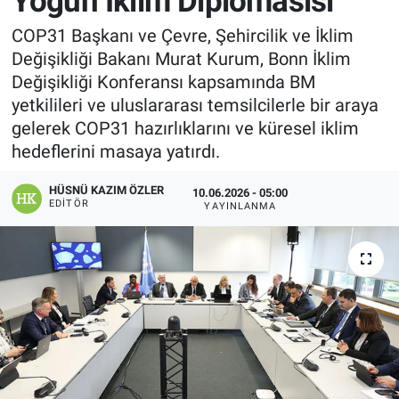
Yoğun İklim Diplomasisi
Manşet
COP31 Başkanı ve Çevre, Şehircilik ve İklim
Değişikliği Bakanı Murat Kurum, Bonn İklim
Resmi İlanlar
Değişikliği Konferansı kapsamında BM
yetkilileri ve uluslararası temsilcilerle bir araya
Sağlık
gelerek COP31 hazırlıklarını ve küresel iklim
hedeflerini masaya yatırdı.
Son Dakika
HÜSNÜ KAZIM ÖZLER
10.06.2026 - 05:00
EDITÖR
YAYINLANMA
Spor
Uşak Haberleri