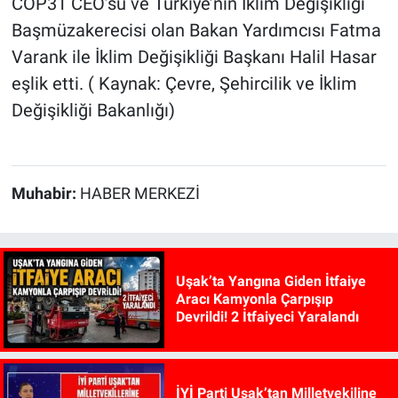
COP31 CEO’su ve Türkiye’nin İklim Değişikliği
Başmüzakerecisi olan Bakan Yardımcısı Fatma
Varank ile İklim Değişikliği Başkanı Halil Hasar
eşlik etti. ( Kaynak: Çevre, Şehircilik ve İklim
Değişikliği Bakanlığı)
Muhabir:
HABER MERKEZİ
Uşak’ta Yangına Giden İtfaiye
Aracı Kamyonla Çarpışıp
Devrildi! 2 İtfaiyeci Yaralandı
İYİ Parti Uşak’tan Milletvekiline