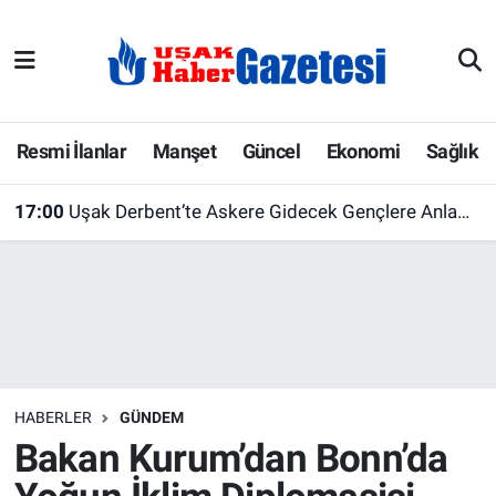
E-Gazete
Uşak Hava Durumu
Ekonomi
Uşak Trafik Yoğunluk Haritası
Resmi İlanlar
Manşet
Güncel
Ekonomi
Sağlık
Gazete İlanları
Süper Lig Puan Durumu ve Fikstür
17:00
Uşak Derbent’te Askere Gidecek Gençlere Anlamlı Uğurlama! Türk Bayrağı Emanet Edildi
Güncel
Tüm Manşetler
Gündem
Son Dakika Haberleri
İlanlar
Haber Arşivi
HABERLER
GÜNDEM
Köşe Yazarları
Bakan Kurum’dan Bonn’da
Kültür Sanat