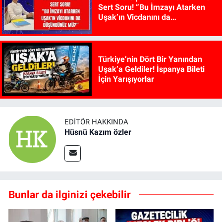
Sert Soru! “Bu İmzayı Atarken
Uşak’ın Vicdanını da
Düşündünüz mü?”
Türkiye’nin Dört Bir Yanından
Uşak’a Geldiler! İspanya Bileti
İçin Yarışıyorlar
EDITÖR HAKKINDA
Hüsnü Kazım özler
Bunlar da ilginizi çekebilir