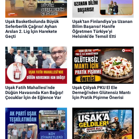
Uşak Basketbolunda Büyük
Uşak’tan Finlandiya’ya Uzanan
Seferberlik Çağrısı! Ayhan
Bilim Başarısı! Hanife
Arslan 2. Lig İçin Harekete
Öğretmen Türkiye’yi
Geçti
Helsinki’de Temsil Etti
Uşak Fatih Mahallesi’nde
Uşak Çölyak PKU El Ele
Düğün Havasında Kan Bağışı!
Derneği'nden Glütensiz Mantı
Çocuklar İçin de Eğlence Var
İçin Pratik Pişirme Önerisi