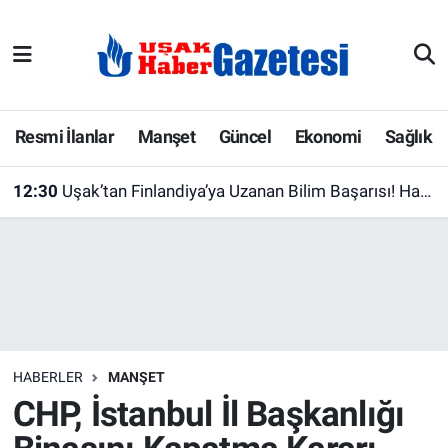
E-Gazete
Uşak Hava Durumu
Ekonomi
Uşak Trafik Yoğunluk Haritası
Resmi İlanlar
Manşet
Güncel
Ekonomi
Sağlık
Gazete İlanları
Süper Lig Puan Durumu ve Fikstür
12:30
Uşak’tan Finlandiya’ya Uzanan Bilim Başarısı! Hanife Öğretmen Türkiye’yi Helsinki’de Temsil Etti
Güncel
Tüm Manşetler
Gündem
Son Dakika Haberleri
İlanlar
Haber Arşivi
HABERLER
MANŞET
Köşe Yazarları
CHP, İstanbul İl Başkanlığı
Kültür Sanat