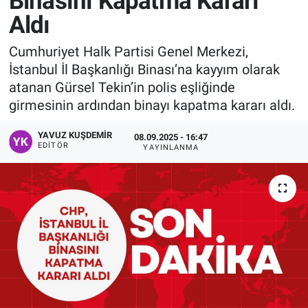
Binasını Kapatma Kararı
Aldı
Manşet
Cumhuriyet Halk Partisi Genel Merkezi,
Resmi İlanlar
İstanbul İl Başkanlığı Binası’na kayyım olarak
atanan Gürsel Tekin’in polis eşliğinde
Sağlık
girmesinin ardından binayı kapatma kararı aldı.
Son Dakika
YAVUZ KUŞDEMIR
08.09.2025 - 16:47
EDITÖR
YAYINLANMA
Spor
Uşak Haberleri