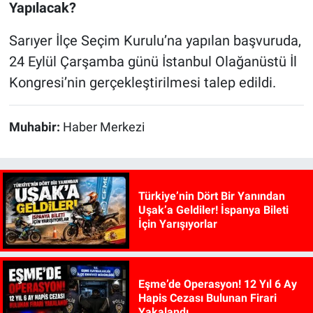
Yapılacak?
Sarıyer İlçe Seçim Kurulu’na yapılan başvuruda,
24 Eylül Çarşamba günü İstanbul Olağanüstü İl
Kongresi’nin gerçekleştirilmesi talep edildi.
Muhabir:
Haber Merkezi
Türkiye’nin Dört Bir Yanından
Uşak’a Geldiler! İspanya Bileti
İçin Yarışıyorlar
Eşme’de Operasyon! 12 Yıl 6 Ay
Hapis Cezası Bulunan Firari
Yakalandı