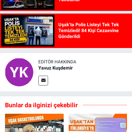
Uşak'ta Polis Listeyi Tek Tek
Temizledi! 84 Kişi Cezaevine
Gönderildi
EDITÖR HAKKINDA
Yavuz Kuşdemir
Bunlar da ilginizi çekebilir