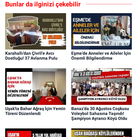
Bunlar da ilginizi çekebilir
Karahallı’dan Çivril’e Avcı
Eşme’de Anneler ve Aileler İçin
Dostluğu! 37 Avlanma Pulu
Önemli Bilgilendirme
Uşak'ta Bahar Ağraş İçin Yemin
Banaz’da 30 Ağustos Coşkusu
Töreni Düzenlendi
Voleybol Sahasına Taşındı!
Şampiyon Ayrancı Köyü Oldu