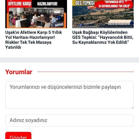
Uşak'ın Afetlere Karşı 5 Yıllık
Uşak Bağbaşı Köylülerinden
Yol Haritası Hazırlanıyor!
GES Tepkisi: “Hayvancılık Bitti,
Riskler Tek Tek Masaya
Su Kaynaklarımız Yok Edildi”
Yatırıldı
Yorumlar
Gönder