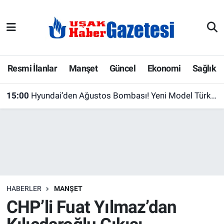
E-Gazete
Uşak Hava Durumu
Ekonomi
Uşak Trafik Yoğunluk Haritası
Resmi İlanlar
Manşet
Güncel
Ekonomi
Sağlık
Gazete İlanları
Süper Lig Puan Durumu ve Fikstür
15:00
Hyundai’den Ağustos Bombası! Yeni Model Türkiye’de 2 Milyon 483 Bin TL’ye Satışa Çıktı
Güncel
Tüm Manşetler
Gündem
Son Dakika Haberleri
İlanlar
Haber Arşivi
HABERLER
MANŞET
Köşe Yazarları
CHP’li Fuat Yılmaz’dan
Kültür Sanat