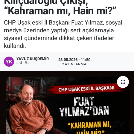
Kılıçdaroğlu Çıkışı,
“Kahraman mı, Hain mi?”
Manşet
CHP Uşak eski İl Başkanı Fuat Yılmaz, sosyal
Resmi İlanlar
medya üzerinden yaptığı sert açıklamayla
siyaset gündeminde dikkat çeken ifadeler
Sağlık
kullandı.
Son Dakika
YAVUZ KUŞDEMIR
23.05.2026 - 11:50
EDITÖR
YAYINLANMA
Spor
Uşak Haberleri