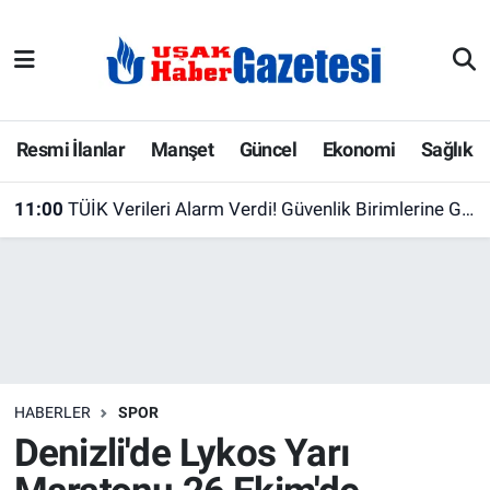
E-Gazete
Uşak Hava Durumu
Ekonomi
Uşak Trafik Yoğunluk Haritası
Resmi İlanlar
Manşet
Güncel
Ekonomi
Sağlık
Gazete İlanları
Süper Lig Puan Durumu ve Fikstür
11:00
TÜİK Verileri Alarm Verdi! Güvenlik Birimlerine Gelen Çocuk Sayısı 610 Bine Yaklaştı
Güncel
Tüm Manşetler
Gündem
Son Dakika Haberleri
İlanlar
Haber Arşivi
HABERLER
SPOR
Köşe Yazarları
Denizli'de Lykos Yarı
Kültür Sanat