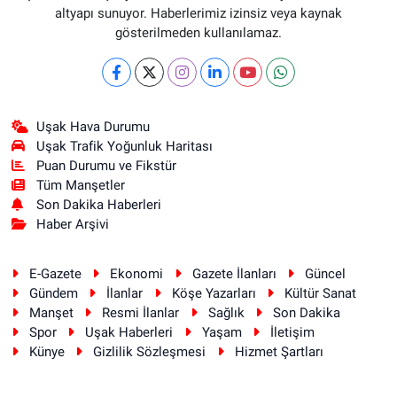
altyapı sunuyor. Haberlerimiz izinsiz veya kaynak
gösterilmeden kullanılamaz.
Uşak Hava Durumu
Uşak Trafik Yoğunluk Haritası
Puan Durumu ve Fikstür
Tüm Manşetler
Son Dakika Haberleri
Haber Arşivi
E-Gazete
Ekonomi
Gazete İlanları
Güncel
Gündem
İlanlar
Köşe Yazarları
Kültür Sanat
Manşet
Resmi İlanlar
Sağlık
Son Dakika
Spor
Uşak Haberleri
Yaşam
İletişim
Künye
Gizlilik Sözleşmesi
Hizmet Şartları