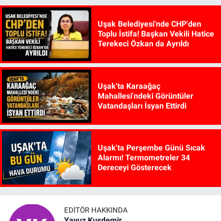
Uşak Belediyesi'nde CHP'den
Toplu İstifa! Başkan Vekili Hatice
Terekeci Özkan da Ayrıldı
Uşak'ta Karaağaç
Mahallesi'ndeki Görüntüler
Vatandaşları İsyan Ettirdi
Uşak'ta Perşembe Günü Sıcak
Alarmı! Termometreler 34
Dereceyi Gösterecek
EDITÖR HAKKINDA
Yavuz Kuşdemir