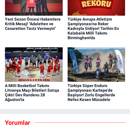
Yeni Sezon Öncesi Hakemlere
Türkiye Avrupa Atletizm
Kritik Mesaj! "Adaletten ve
Şampiyonası'na Rekor
Cesaretten Taviz Vermeyin"
Kadroyla Gidiyor! Tarihin En
Kalabalık Milli Takımı
Birmingham'da
A Milli Basketbol Takımı
Türkiye Süper Enduro
Litvanya Maçı Biletleri Satışa
Şampiyonası Kartepe'de
Çıktı! Dev Randevu 28
Başlıyor! Zorlu Engellerde
Ağustos'ta
Nefes Kesen Mücadele
Yorumlar