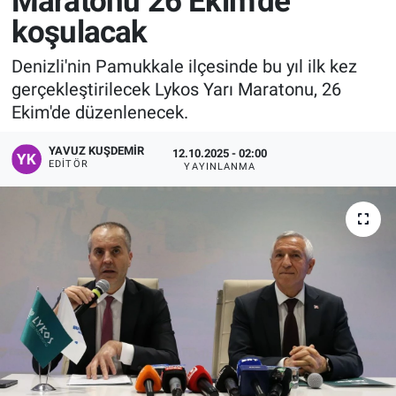
Maratonu 26 Ekim'de
koşulacak
Manşet
Denizli'nin Pamukkale ilçesinde bu yıl ilk kez
Resmi İlanlar
gerçekleştirilecek Lykos Yarı Maratonu, 26
Ekim'de düzenlenecek.
Sağlık
YAVUZ KUŞDEMIR
12.10.2025 - 02:00
Son Dakika
EDITÖR
YAYINLANMA
Spor
Uşak Haberleri