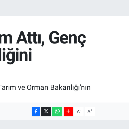
ım Attı, Genç
iğini
Tarım ve Orman Bakanlığı'nın
-
+
A
A