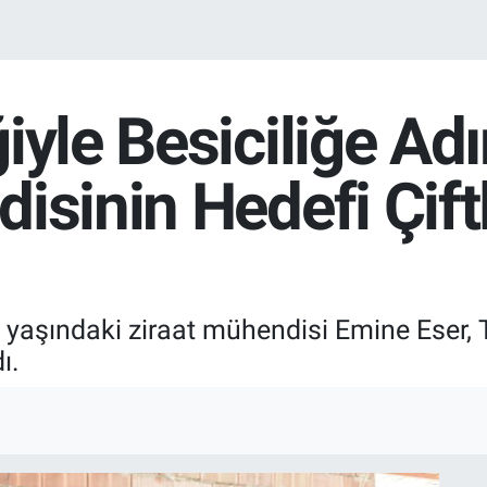
iyle Besiciliğe Ad
isinin Hedefi Çiftl
yaşındaki ziraat mühendisi Emine Eser, 
ı.