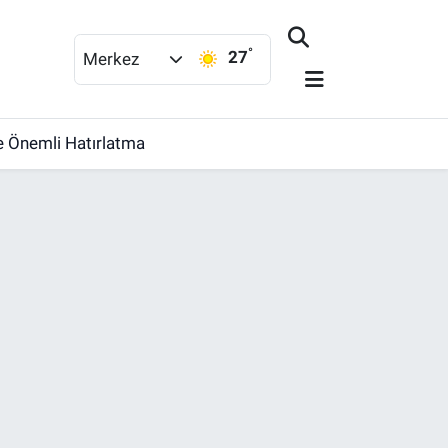
°
27
Merkez
re Önemli Hatırlatma