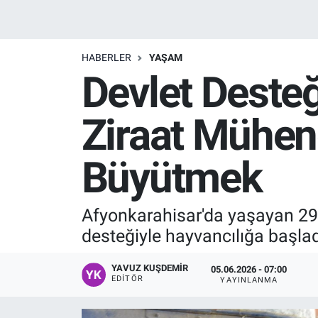
Manşet
HABERLER
YAŞAM
Resmi İlanlar
Devlet Desteğ
Sağlık
Ziraat Mühend
Son Dakika
Büyütmek
Spor
Uşak Haberleri
Afyonkarahisar'da yaşayan 29 
desteğiyle hayvancılığa başlad
YAVUZ KUŞDEMIR
05.06.2026 - 07:00
EDITÖR
YAYINLANMA