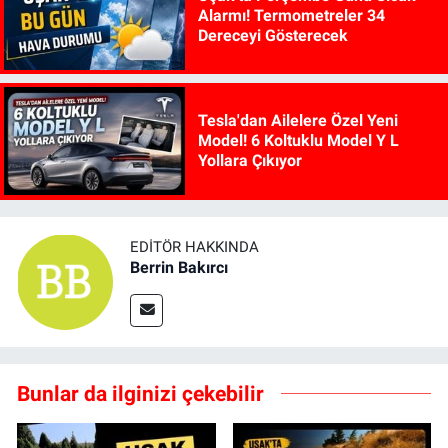
Alarmı! Termometreler 34
Dereceyi Gösterecek
Tesla'dan Ailelere Özel Yeni
Model! 6 Koltuklu Model Y L
Yollara Çıkıyor
EDITÖR HAKKINDA
Berrin Bakırcı
Bunlar da ilginizi çekebilir