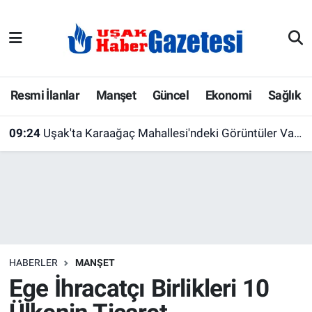
E-Gazete
Uşak Hava Durumu
Ekonomi
Uşak Trafik Yoğunluk Haritası
Resmi İlanlar
Manşet
Güncel
Ekonomi
Sağlık
Gazete İlanları
Süper Lig Puan Durumu ve Fikstür
09:24
Uşak'ta Karaağaç Mahallesi'ndeki Görüntüler Vatandaşları İsyan Ettirdi
Güncel
Tüm Manşetler
Gündem
Son Dakika Haberleri
İlanlar
Haber Arşivi
HABERLER
MANŞET
Köşe Yazarları
Ege İhracatçı Birlikleri 10
Kültür Sanat