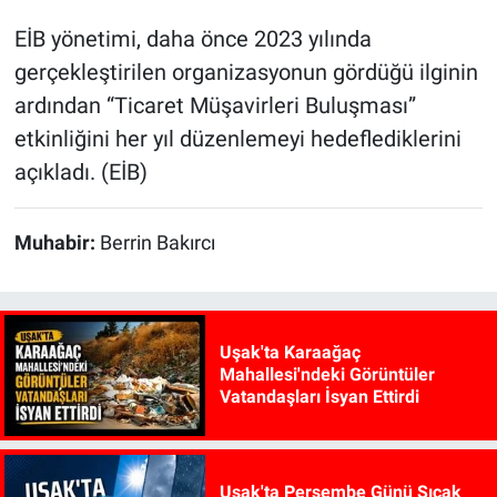
EİB yönetimi, daha önce 2023 yılında
gerçekleştirilen organizasyonun gördüğü ilginin
ardından “Ticaret Müşavirleri Buluşması”
etkinliğini her yıl düzenlemeyi hedeflediklerini
açıkladı. (EİB)
Muhabir:
Berrin Bakırcı
Uşak'ta Karaağaç
Mahallesi'ndeki Görüntüler
Vatandaşları İsyan Ettirdi
Uşak'ta Perşembe Günü Sıcak