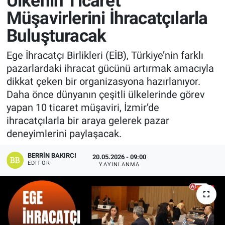
Ülkenin Ticaret
Müşavirlerini İhracatçılarla
Manşet
Buluşturacak
Resmi İlanlar
Ege İhracatçı Birlikleri (EİB), Türkiye’nin farklı
pazarlardaki ihracat gücünü artırmak amacıyla
Sağlık
dikkat çeken bir organizasyona hazırlanıyor.
Daha önce dünyanın çeşitli ülkelerinde görev
Son Dakika
yapan 10 ticaret müşaviri, İzmir’de
ihracatçılarla bir araya gelerek pazar
Spor
deneyimlerini paylaşacak.
Uşak Haberleri
BERRIN BAKIRCI
20.05.2026 - 09:00
EDITÖR
YAYINLANMA