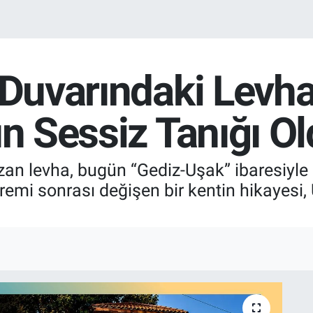
n Duvarındaki Levh
ın Sessiz Tanığı O
an levha, bugün “Gediz-Uşak” ibaresiyle 
emi sonrası değişen bir kentin hikayesi,