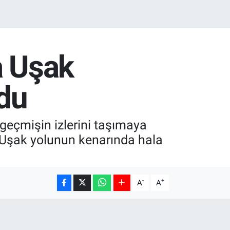
a Uşak
ldu
geçmişin izlerini taşımaya
 Uşak yolunun kenarında hala
-
+
A
A