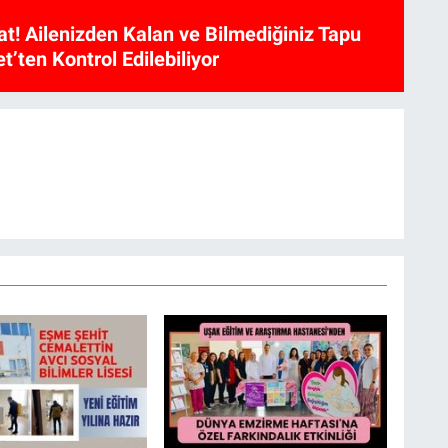
at! Ailenizden Kalan ve Bilmediğiniz Tapu
et’ten Kontrol Edilebiliyor