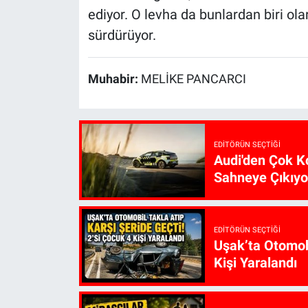
ediyor. O levha da bunlardan biri olar
sürdürüyor.
Muhabir:
MELİKE PANCARCI
EDITÖRÜN SEÇTIĞI
Audi'den Çok Ko
Sahneye Çıkıyo
EDITÖRÜN SEÇTIĞI
Uşak’ta Otomobi
Kişi Yaralandı