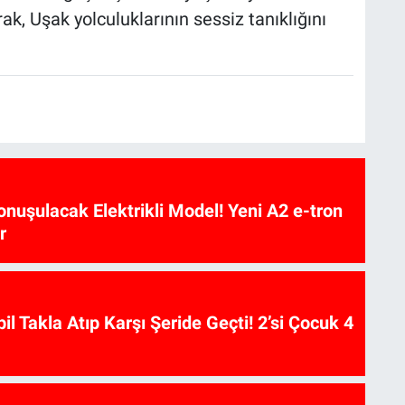
ak, Uşak yolculuklarının sessiz tanıklığını
nuşulacak Elektrikli Model! Yeni A2 e-tron
r
l Takla Atıp Karşı Şeride Geçti! 2’si Çocuk 4