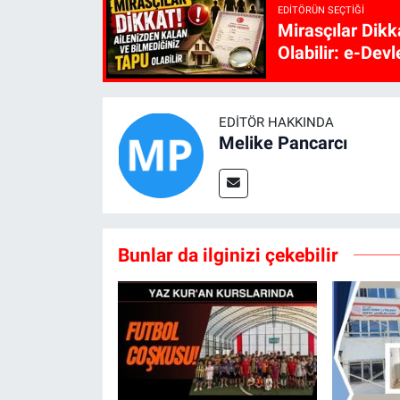
EDITÖRÜN SEÇTIĞI
Mirasçılar Dikk
Olabilir: e-Devl
EDITÖR HAKKINDA
Melike Pancarcı
Bunlar da ilginizi çekebilir