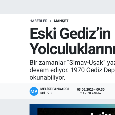
Manşet
HABERLER
MANŞET
Resmi İlanlar
Eski Gediz’i
Sağlık
Yolculukların
Son Dakika
Bir zamanlar “Simav-Uşak” yaz
Spor
devam ediyor. 1970 Gediz Depr
Uşak Haberleri
okunabiliyor.
MELIKE PANCARCI
03.06.2026 - 09:30
EDITÖR
YAYINLANMA