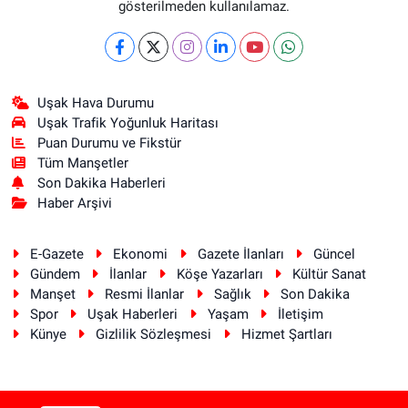
gösterilmeden kullanılamaz.
Uşak Hava Durumu
Uşak Trafik Yoğunluk Haritası
Puan Durumu ve Fikstür
Tüm Manşetler
Son Dakika Haberleri
Haber Arşivi
E-Gazete
Ekonomi
Gazete İlanları
Güncel
Gündem
İlanlar
Köşe Yazarları
Kültür Sanat
Manşet
Resmi İlanlar
Sağlık
Son Dakika
Spor
Uşak Haberleri
Yaşam
İletişim
Künye
Gizlilik Sözleşmesi
Hizmet Şartları