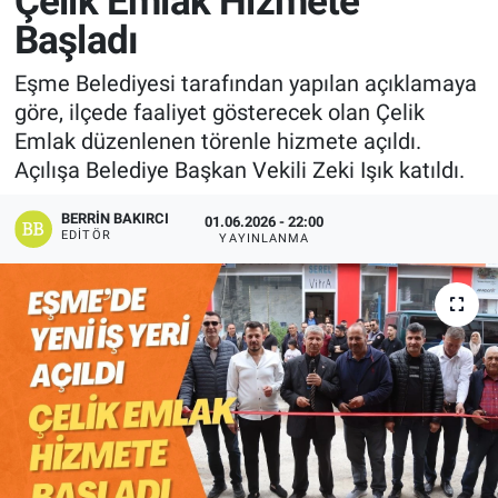
Çelik Emlak Hizmete
Başladı
Manşet
Eşme Belediyesi tarafından yapılan açıklamaya
Resmi İlanlar
göre, ilçede faaliyet gösterecek olan Çelik
Emlak düzenlenen törenle hizmete açıldı.
Sağlık
Açılışa Belediye Başkan Vekili Zeki Işık katıldı.
Son Dakika
BERRIN BAKIRCI
01.06.2026 - 22:00
EDITÖR
YAYINLANMA
Spor
Uşak Haberleri