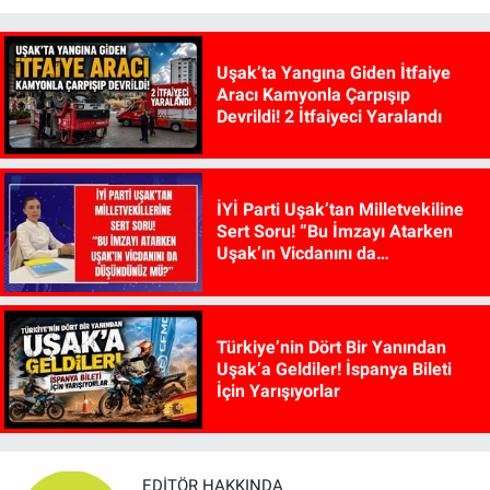
Uşak’ta Yangına Giden İtfaiye
Aracı Kamyonla Çarpışıp
Devrildi! 2 İtfaiyeci Yaralandı
İYİ Parti Uşak’tan Milletvekiline
Sert Soru! “Bu İmzayı Atarken
Uşak’ın Vicdanını da
Düşündünüz mü?”
Türkiye’nin Dört Bir Yanından
Uşak’a Geldiler! İspanya Bileti
İçin Yarışıyorlar
EDITÖR HAKKINDA