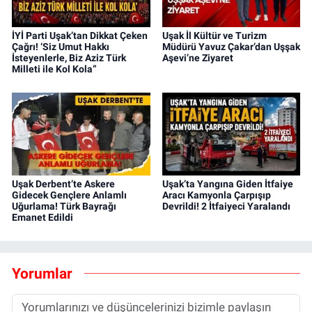
İYİ Parti Uşak’tan Dikkat Çeken
Uşak İl Kültür ve Turizm
Çağrı! ‘Siz Umut Hakkı
Müdürü Yavuz Çakar’dan Uşşak
İsteyenlerle, Biz Aziz Türk
Aşevi’ne Ziyaret
Milleti ile Kol Kola”
Uşak Derbent’te Askere
Uşak’ta Yangına Giden İtfaiye
Gidecek Gençlere Anlamlı
Aracı Kamyonla Çarpışıp
Uğurlama! Türk Bayrağı
Devrildi! 2 İtfaiyeci Yaralandı
Emanet Edildi
Yorumlar