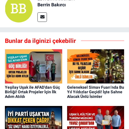
Berrin Bakırcı
Bunlar da ilginizi çekebilir
Yeşilay Uşak ile AFAD'dan Güç
Geleneksel Simav Fuarı’nda Bu
Birliği! Ortak Projeler İçin İlk
Yıl Yıldızlar Geçidi! İşte Sahne
Adım Atıldı
Alacak Ünlü İsimler