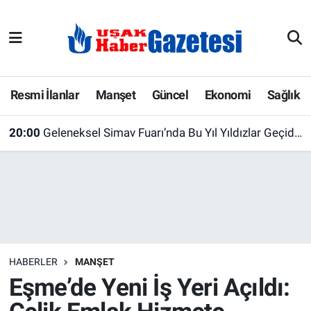
E-Gazete
Uşak Hava Durumu
Ekonomi
Uşak Trafik Yoğunluk Haritası
Resmi İlanlar
Manşet
Güncel
Ekonomi
Sağlık
Gazete İlanları
Süper Lig Puan Durumu ve Fikstür
20:00
Geleneksel Simav Fuarı’nda Bu Yıl Yıldızlar Geçidi! İşte Sahne Alacak Ünlü İsimler
Güncel
Tüm Manşetler
Gündem
Son Dakika Haberleri
İlanlar
Haber Arşivi
HABERLER
MANŞET
Köşe Yazarları
Eşme’de Yeni İş Yeri Açıldı:
Kültür Sanat