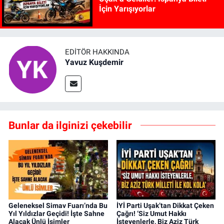
İçin Yarışıyorlar
EDITÖR HAKKINDA
Yavuz Kuşdemir
Bunlar da ilginizi çekebilir
Geleneksel Simav Fuarı’nda Bu
İYİ Parti Uşak’tan Dikkat Çeken
Yıl Yıldızlar Geçidi! İşte Sahne
Çağrı! ‘Siz Umut Hakkı
Alacak Ünlü İsimler
İsteyenlerle, Biz Aziz Türk