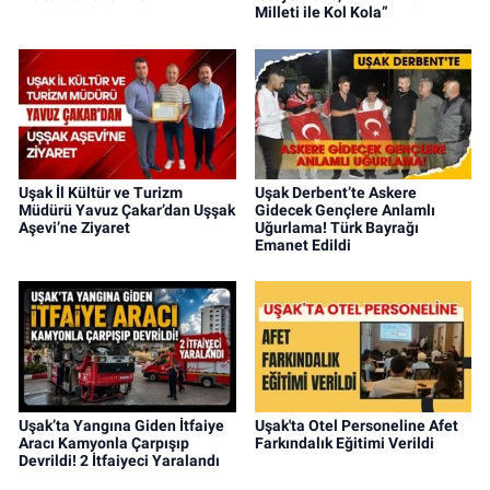
Milleti ile Kol Kola”
Uşak İl Kültür ve Turizm
Uşak Derbent’te Askere
Müdürü Yavuz Çakar’dan Uşşak
Gidecek Gençlere Anlamlı
Aşevi’ne Ziyaret
Uğurlama! Türk Bayrağı
Emanet Edildi
Uşak’ta Yangına Giden İtfaiye
Uşak'ta Otel Personeline Afet
Aracı Kamyonla Çarpışıp
Farkındalık Eğitimi Verildi
Devrildi! 2 İtfaiyeci Yaralandı