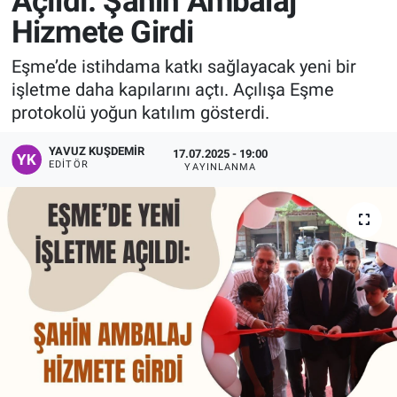
Açıldı: Şahin Ambalaj
Hizmete Girdi
Manşet
Eşme’de istihdama katkı sağlayacak yeni bir
Resmi İlanlar
işletme daha kapılarını açtı. Açılışa Eşme
protokolü yoğun katılım gösterdi.
Sağlık
YAVUZ KUŞDEMIR
17.07.2025 - 19:00
Son Dakika
EDITÖR
YAYINLANMA
Spor
Uşak Haberleri