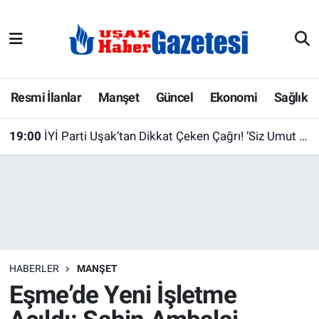
E-Gazete
Uşak Hava Durumu
Ekonomi
Uşak Trafik Yoğunluk Haritası
Resmi İlanlar
Manşet
Güncel
Ekonomi
Sağlık
Gazete İlanları
Süper Lig Puan Durumu ve Fikstür
19:00
İYİ Parti Uşak’tan Dikkat Çeken Çağrı! ‘Siz Umut Hakkı İsteyenlerle, Biz Aziz Türk Milleti ile Kol Kola”
Güncel
Tüm Manşetler
Gündem
Son Dakika Haberleri
İlanlar
Haber Arşivi
HABERLER
MANŞET
Köşe Yazarları
Eşme’de Yeni İşletme
Kültür Sanat