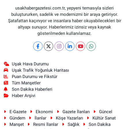
usakhabergazetesi.com.tr, yepyeni temasıyla sizleri
buluştururken, sadelik ve modernizmi bir araya getiriyor.
Şatafattan kaçınıyor ve insanlara haber okuyabilecekleri bir
altyapı sunuyor. Haberlerimiz izinsiz veya kaynak
gösterilmeden kullanılamaz.
Uşak Hava Durumu
Uşak Trafik Yoğunluk Haritası
Puan Durumu ve Fikstür
Tüm Manşetler
Son Dakika Haberleri
Haber Arşivi
E-Gazete
Ekonomi
Gazete İlanları
Güncel
Gündem
İlanlar
Köşe Yazarları
Kültür Sanat
Manşet
Resmi İlanlar
Sağlık
Son Dakika