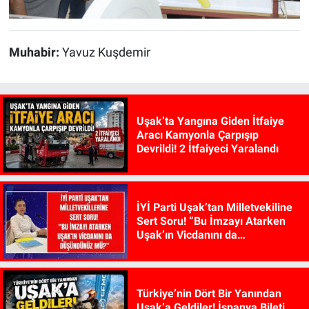
Muhabir:
Yavuz Kuşdemir
Uşak’ta Yangına Giden İtfaiye
Aracı Kamyonla Çarpışıp
Devrildi! 2 İtfaiyeci Yaralandı
İYİ Parti Uşak’tan Milletvekiline
Sert Soru! “Bu İmzayı Atarken
Uşak’ın Vicdanını da
Düşündünüz mü?”
Türkiye’nin Dört Bir Yanından
Uşak’a Geldiler! İspanya Bileti