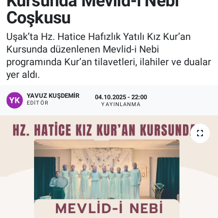
Kursunda Mevlid-i Nebi
Coşkusu
Manşet
Uşak’ta Hz. Hatice Hafızlık Yatılı Kız Kur’an
Resmi İlanlar
Kursunda düzenlenen Mevlid-i Nebi
programında Kur’an tilavetleri, ilahiler ve dualar
Sağlık
yer aldı.
Son Dakika
YAVUZ KUŞDEMIR
04.10.2025 - 22:00
EDITÖR
YAYINLANMA
Spor
Uşak Haberleri