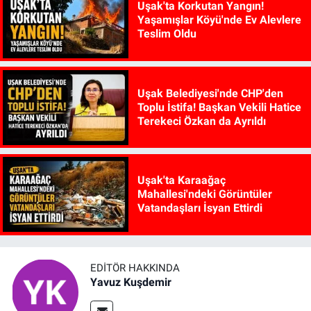
Uşak'ta Korkutan Yangın!
Yaşamışlar Köyü'nde Ev Alevlere
Teslim Oldu
Uşak Belediyesi'nde CHP'den
Toplu İstifa! Başkan Vekili Hatice
Terekeci Özkan da Ayrıldı
Uşak'ta Karaağaç
Mahallesi'ndeki Görüntüler
Vatandaşları İsyan Ettirdi
EDITÖR HAKKINDA
Yavuz Kuşdemir