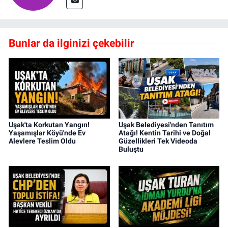
Bunlar da ilginizi çekebilir
Uşak'ta Korkutan Yangın!
Uşak Belediyesi'nden Tanıtım
Yaşamışlar Köyü'nde Ev
Atağı! Kentin Tarihi ve Doğal
Alevlere Teslim Oldu
Güzellikleri Tek Videoda
Buluştu