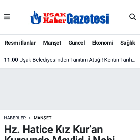
E-Gazete
Uşak Hava Durumu
Ekonomi
Uşak Trafik Yoğunluk Haritası
Resmi İlanlar
Manşet
Güncel
Ekonomi
Sağlık
Gazete İlanları
Süper Lig Puan Durumu ve Fikstür
11:00
Uşak Belediyesi'nden Tanıtım Atağı! Kentin Tarihi ve Doğal Güzellikleri Tek Videoda Buluştu
Güncel
Tüm Manşetler
Gündem
Son Dakika Haberleri
İlanlar
Haber Arşivi
HABERLER
MANŞET
Köşe Yazarları
Hz. Hatice Kız Kur’an
Kültür Sanat