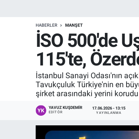
Manşet
HABERLER
MANŞET
Resmi İlanlar
İSO 500'de Uş
Sağlık
115'te, Özer
Son Dakika
İstanbul Sanayi Odası'nın açık
Spor
Tavukçuluk Türkiye'nin en büy
Uşak Haberleri
şirket arasındaki yerini korudu
YAVUZ KUŞDEMIR
17.06.2026 - 13:15
EDITÖR
YAYINLANMA