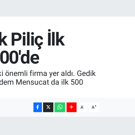
Piliç İlk
00'de
i önemli firma yer aldı. Gedik
erdem Mensucat da ilk 500
-
+
A
A