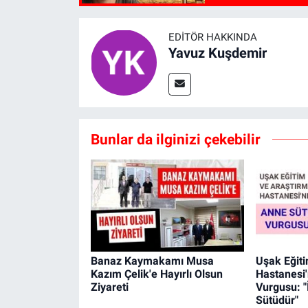
EDITÖR HAKKINDA
Yavuz Kuşdemir
Bunlar da ilginizi çekebilir
Banaz Kaymakamı Musa
Uşak Eğit
Kazım Çelik'e Hayırlı Olsun
Hastanesi
Ziyareti
Vurgusu: "
Sütüdür"