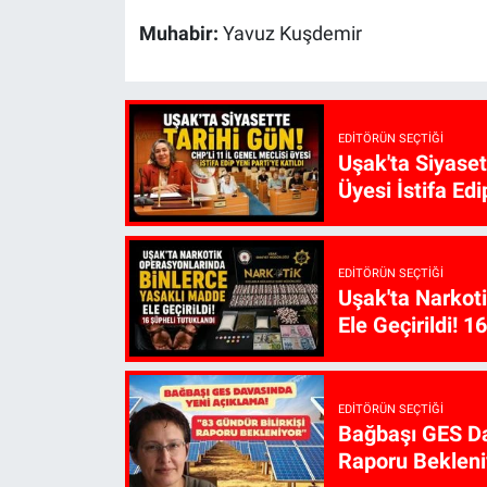
Muhabir:
Yavuz Kuşdemir
EDITÖRÜN SEÇTIĞI
Uşak'ta Siyaset
Üyesi İstifa Edi
EDITÖRÜN SEÇTIĞI
Uşak'ta Narkot
Ele Geçirildi! 1
EDITÖRÜN SEÇTIĞI
Bağbaşı GES Da
Raporu Bekleni