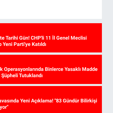
te Tarihi Gün! CHP'li 11 İl Genel Meclisi
p Yeni Parti'ye Katıldı
ik Operasyonlarında Binlerce Yasaklı Madde
6 Şüpheli Tutuklandı
vasında Yeni Açıklama! "83 Gündür Bilirkişi
yor"