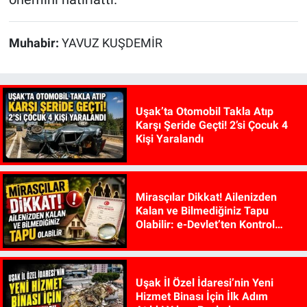
Muhabir:
YAVUZ KUŞDEMİR
Uşak’ta Otomobil Takla Atıp
Karşı Şeride Geçti! 2’si Çocuk 4
Kişi Yaralandı
Mirasçılar Dikkat! Ailenizden
Kalan ve Bilmediğiniz Tapu
Olabilir: e-Devlet’ten Kontrol
Edilebiliyor
Uşak İl Özel İdaresi’nin Yeni
Hizmet Binası İçin İlk Adım