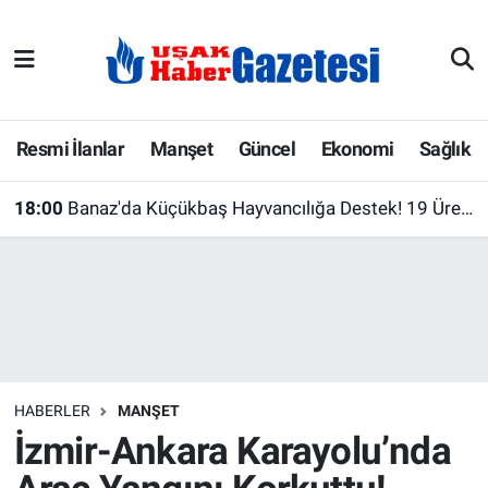
E-Gazete
Uşak Hava Durumu
Ekonomi
Uşak Trafik Yoğunluk Haritası
Resmi İlanlar
Manşet
Güncel
Ekonomi
Sağlık
Gazete İlanları
Süper Lig Puan Durumu ve Fikstür
18:00
Banaz'da Küçükbaş Hayvancılığa Destek! 19 Üreticiye Yüzde 75 Hibeli Barınak Çadırı
Güncel
Tüm Manşetler
Gündem
Son Dakika Haberleri
İlanlar
Haber Arşivi
HABERLER
MANŞET
Köşe Yazarları
İzmir-Ankara Karayolu’nda
Kültür Sanat