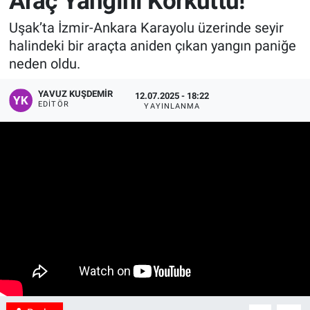
Araç Yangını Korkuttu!
Manşet
Uşak’ta İzmir-Ankara Karayolu üzerinde seyir
halindeki bir araçta aniden çıkan yangın paniğe
Resmi İlanlar
neden oldu.
Sağlık
YAVUZ KUŞDEMIR
12.07.2025 - 18:22
EDITÖR
YAYINLANMA
Son Dakika
Spor
Uşak Haberleri