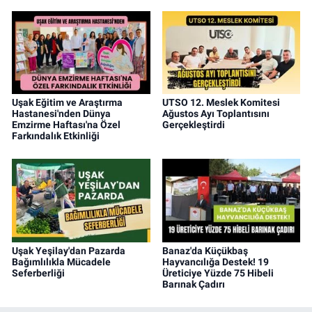
Uşak Eğitim ve Araştırma
UTSO 12. Meslek Komitesi
Hastanesi'nden Dünya
Ağustos Ayı Toplantısını
Emzirme Haftası'na Özel
Gerçekleştirdi
Farkındalık Etkinliği
Uşak Yeşilay'dan Pazarda
Banaz'da Küçükbaş
Bağımlılıkla Mücadele
Hayvancılığa Destek! 19
Seferberliği
Üreticiye Yüzde 75 Hibeli
Barınak Çadırı