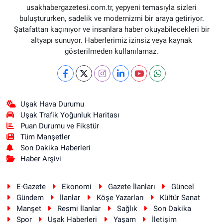
usakhabergazetesi.com.tr, yepyeni temasıyla sizleri
buluştururken, sadelik ve modernizmi bir araya getiriyor.
Şatafattan kaçınıyor ve insanlara haber okuyabilecekleri bir
altyapı sunuyor. Haberlerimiz izinsiz veya kaynak
gösterilmeden kullanılamaz.
Uşak Hava Durumu
Uşak Trafik Yoğunluk Haritası
Puan Durumu ve Fikstür
Tüm Manşetler
Son Dakika Haberleri
Haber Arşivi
E-Gazete
Ekonomi
Gazete İlanları
Güncel
Gündem
İlanlar
Köşe Yazarları
Kültür Sanat
Manşet
Resmi İlanlar
Sağlık
Son Dakika
Spor
Uşak Haberleri
Yaşam
İletişim