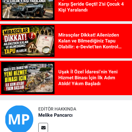
Karşı Şeride Geçti! 2’si Çocuk 4
Kişi Yaralandı
Mirasçılar Dikkat! Ailenizden
Kalan ve Bilmediğiniz Tapu
Olabilir: e-Devlet’ten Kontrol
Edilebiliyor
Uşak İl Özel İdaresi’nin Yeni
Hizmet Binası İçin İlk Adım
Atıldı! Yıkım Başladı
EDITÖR HAKKINDA
Melike Pancarcı