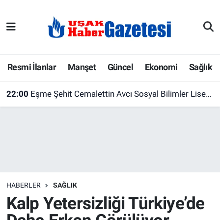
E-Gazete
Uşak Hava Durumu
Ekonomi
Uşak Trafik Yoğunluk Haritası
Resmi İlanlar
Manşet
Güncel
Ekonomi
Sağlık
Gazete İlanları
Süper Lig Puan Durumu ve Fikstür
22:00
Eşme Şehit Cemalettin Avcı Sosyal Bilimler Lisesi Yeni Eğitim Yılına Hazır
Güncel
Tüm Manşetler
Gündem
Son Dakika Haberleri
İlanlar
Haber Arşivi
HABERLER
SAĞLIK
Köşe Yazarları
Kalp Yetersizliği Türkiye’de
Kültür Sanat