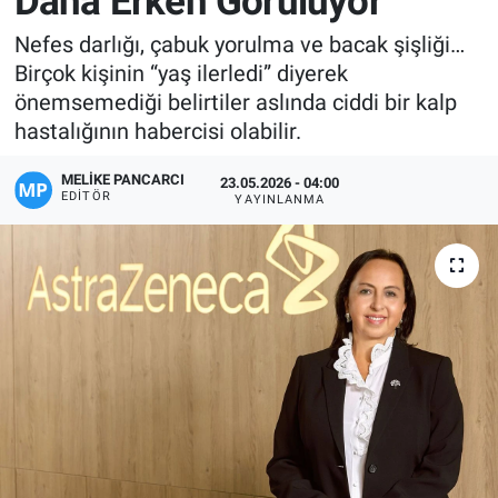
Daha Erken Görülüyor
Manşet
Nefes darlığı, çabuk yorulma ve bacak şişliği…
Birçok kişinin “yaş ilerledi” diyerek
Resmi İlanlar
önemsemediği belirtiler aslında ciddi bir kalp
hastalığının habercisi olabilir.
Sağlık
MELIKE PANCARCI
23.05.2026 - 04:00
EDITÖR
YAYINLANMA
Son Dakika
Spor
Uşak Haberleri