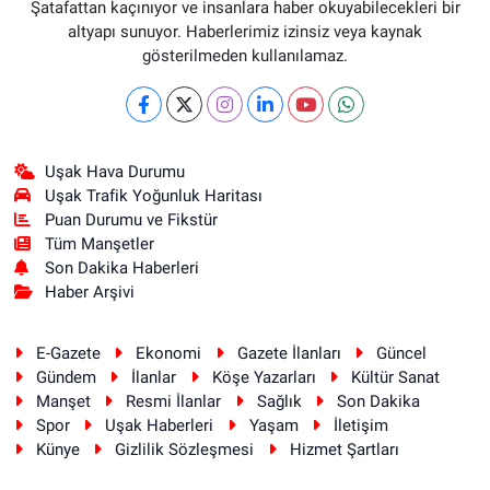
Şatafattan kaçınıyor ve insanlara haber okuyabilecekleri bir
altyapı sunuyor. Haberlerimiz izinsiz veya kaynak
gösterilmeden kullanılamaz.
Uşak Hava Durumu
Uşak Trafik Yoğunluk Haritası
Puan Durumu ve Fikstür
Tüm Manşetler
Son Dakika Haberleri
Haber Arşivi
E-Gazete
Ekonomi
Gazete İlanları
Güncel
Gündem
İlanlar
Köşe Yazarları
Kültür Sanat
Manşet
Resmi İlanlar
Sağlık
Son Dakika
Spor
Uşak Haberleri
Yaşam
İletişim
Künye
Gizlilik Sözleşmesi
Hizmet Şartları