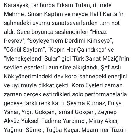
Karaayak, tanburda Erkam Tufan, ritimde
Mehmet Sinan Kaptan ve neyde Halil Kartal’ın
sahnedeki uyumu sanatseverlerden tam not
aldı. Gece boyunca seslendirilen “Hicaz
Peşrev”, “Söyleyemem Derdimi Kimseye”,
“Gönül Sayfam”, “Kapın Her Çalındıkça” ve
“Menekşelendi Sular” gibi Türk Sanat Müziği’nin
sevilen eserleri uzun süre alkışlandı. Şef Aslı
Kök yönetimindeki dev koro, sahnedeki enerjisi
ve uyumuyla dikkat çekti. Koro üyeleri zaman
zaman gerçekleştirdikleri solo performanslarla
geceye farklı renk kattı. Şeyma Kurnaz, Fulya
Yanar, Yiğit Gökçen, İsmail Gökçen, Zeynep
Akyüz Yüksel, Fadime Yardımcı, Miray Akıcı,
Yağmur Sümer, Tuğba Kaçar, Muammer Tüzün