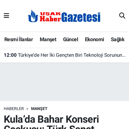
E-Gazete
Uşak Hava Durumu
Ekonomi
Uşak Trafik Yoğunluk Haritası
Resmi İlanlar
Manşet
Güncel
Ekonomi
Sağlık
Gazete İlanları
Süper Lig Puan Durumu ve Fikstür
12:00
Türkiye’de Her İki Gençten Biri Teknoloji Sorununu Kısa Sürede Çözemiyor
Güncel
Tüm Manşetler
Gündem
Son Dakika Haberleri
İlanlar
Haber Arşivi
HABERLER
MANŞET
Köşe Yazarları
Kula’da Bahar Konseri
Kültür Sanat