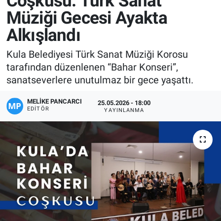
Coşkusu: Türk Sanat
Müziği Gecesi Ayakta
Manşet
Alkışlandı
Resmi İlanlar
Kula Belediyesi Türk Sanat Müziği Korosu
tarafından düzenlenen “Bahar Konseri”,
Sağlık
sanatseverlere unutulmaz bir gece yaşattı.
Son Dakika
MELIKE PANCARCI
25.05.2026 - 18:00
EDITÖR
YAYINLANMA
Spor
Uşak Haberleri