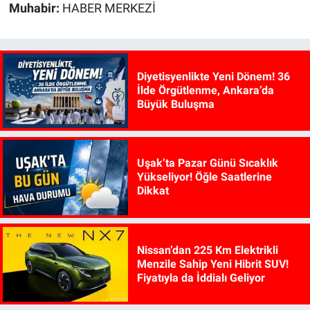
Muhabir:
HABER MERKEZİ
Diyetisyenlikte Yeni Dönem! 36
İlde Örgütlenme, Ankara’da
Büyük Buluşma
Uşak’ta Pazar Günü Sıcaklık
Yükseliyor! Öğle Saatlerine
Dikkat
Nissan’dan 225 Km Elektrikli
Menzile Sahip Yeni Hibrit SUV!
Fiyatıyla da İddialı Geliyor