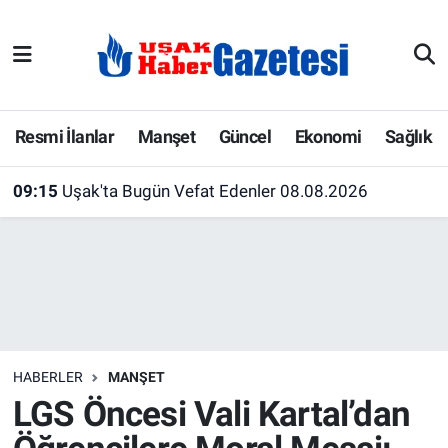
E-Gazete
Uşak Hava Durumu
Ekonomi
Uşak Trafik Yoğunluk Haritası
Resmi İlanlar
Manşet
Güncel
Ekonomi
Sağlık
Gazete İlanları
Süper Lig Puan Durumu ve Fikstür
09:15
Uşak'ta Bugün Vefat Edenler 08.08.2026
Güncel
Tüm Manşetler
Gündem
Son Dakika Haberleri
İlanlar
Haber Arşivi
HABERLER
MANŞET
Köşe Yazarları
LGS Öncesi Vali Kartal’dan
Kültür Sanat