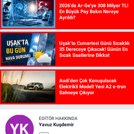
2026'da Ar-Ge'ye 308 Milyar TL!
En Büyük Pay Bakın Nereye
Ayrıldı?
Uşak’ta Cumartesi Günü Sıcaklık
35 Dereceye Çıkacak! Günün En
Sıcak Saatlerine Dikkat
Audi'den Çok Konuşulacak
Elektrikli Model! Yeni A2 e-tron
Sahneye Çıkıyor
EDITÖR HAKKINDA
Yavuz Kuşdemir