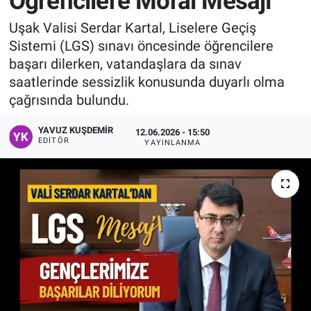
Öğrencilere Moral Mesajı
Manşet
Uşak Valisi Serdar Kartal, Liselere Geçiş
Sistemi (LGS) sınavı öncesinde öğrencilere
Resmi İlanlar
başarı dilerken, vatandaşlara da sınav
saatlerinde sessizlik konusunda duyarlı olma
Sağlık
çağrısında bulundu.
Son Dakika
YAVUZ KUŞDEMIR
12.06.2026 - 15:50
EDITÖR
YAYINLANMA
Spor
Uşak Haberleri