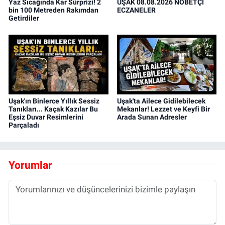
Yaz Sıcağında Kar Sürprizi! 2
UŞAK 08.08.2026 NÖBETÇİ
bin 100 Metreden Rakımdan
ECZANELER
Getirdiler
Uşak'ın Binlerce Yıllık Sessiz
Uşak'ta Ailece Gidilebilecek
Tanıkları... Kaçak Kazılar Bu
Mekanlar! Lezzet ve Keyfi Bir
Eşsiz Duvar Resimlerini
Arada Sunan Adresler
Parçaladı
Yorumlar