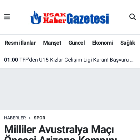
E-Gazete
Uşak Hava Durumu
Ekonomi
Uşak Trafik Yoğunluk Haritası
Resmi İlanlar
Manşet
Güncel
Ekonomi
Sağlık
Gazete İlanları
Süper Lig Puan Durumu ve Fikstür
01:00
TFF’den U15 Kızlar Gelişim Ligi Kararı! Başvuru Süresi Uzatıldı
Güncel
Tüm Manşetler
Gündem
Son Dakika Haberleri
İlanlar
Haber Arşivi
HABERLER
SPOR
Köşe Yazarları
Milliler Avustralya Maçı
Kültür Sanat