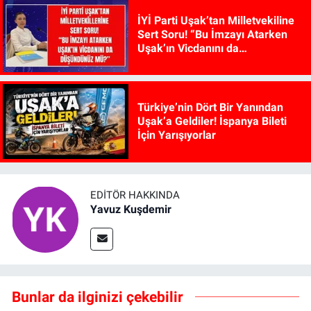
İYİ Parti Uşak’tan Milletvekiline
Sert Soru! “Bu İmzayı Atarken
Uşak’ın Vicdanını da
Düşündünüz mü?”
Türkiye’nin Dört Bir Yanından
Uşak’a Geldiler! İspanya Bileti
İçin Yarışıyorlar
EDITÖR HAKKINDA
Yavuz Kuşdemir
Bunlar da ilginizi çekebilir