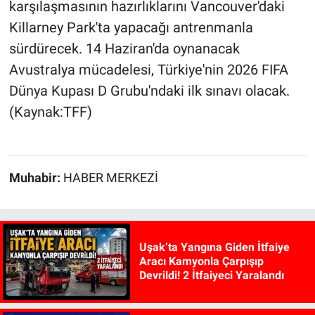
karşılaşmasının hazırlıklarını Vancouver'daki
Killarney Park'ta yapacağı antrenmanla
sürdürecek. 14 Haziran'da oynanacak
Avustralya mücadelesi, Türkiye'nin 2026 FIFA
Dünya Kupası D Grubu'ndaki ilk sınavı olacak.
(Kaynak:TFF)
Muhabir:
HABER MERKEZİ
Uşak’ta Yangına Giden İtfaiye
Aracı Kamyonla Çarpışıp
Devrildi! 2 İtfaiyeci Yaralandı