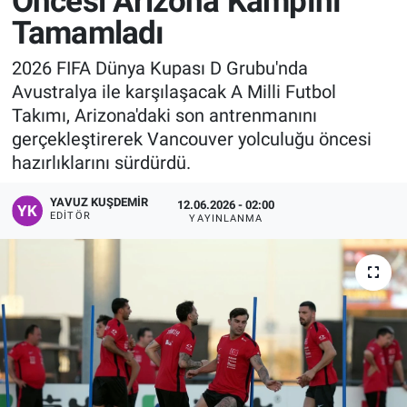
Öncesi Arizona Kampını
Tamamladı
Manşet
2026 FIFA Dünya Kupası D Grubu'nda
Resmi İlanlar
Avustralya ile karşılaşacak A Milli Futbol
Takımı, Arizona'daki son antrenmanını
Sağlık
gerçekleştirerek Vancouver yolculuğu öncesi
hazırlıklarını sürdürdü.
Son Dakika
YAVUZ KUŞDEMIR
12.06.2026 - 02:00
Spor
EDITÖR
YAYINLANMA
Uşak Haberleri