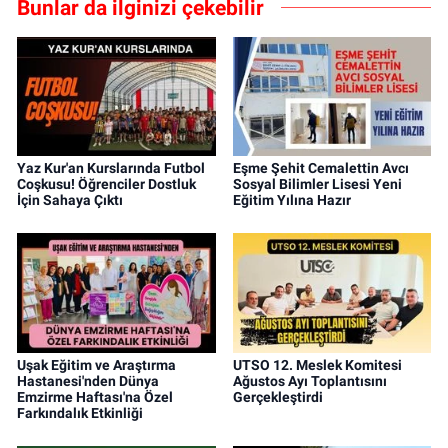
Bunlar da ilginizi çekebilir
Yaz Kur'an Kurslarında Futbol
Eşme Şehit Cemalettin Avcı
Coşkusu! Öğrenciler Dostluk
Sosyal Bilimler Lisesi Yeni
İçin Sahaya Çıktı
Eğitim Yılına Hazır
Uşak Eğitim ve Araştırma
UTSO 12. Meslek Komitesi
Hastanesi'nden Dünya
Ağustos Ayı Toplantısını
Emzirme Haftası'na Özel
Gerçekleştirdi
Farkındalık Etkinliği