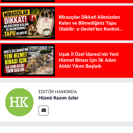
Mirasçılar Dikkat! Ailenizden
Kalan ve Bilmediğiniz Tapu
Olabilir: e-Devlet’ten Kontrol
Edilebiliyor
Uşak İl Özel İdaresi’nin Yeni
Hizmet Binası İçin İlk Adım
Atıldı! Yıkım Başladı
EDITÖR HAKKINDA
Hüsnü Kazım özler