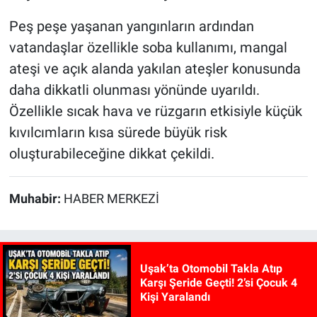
Peş peşe yaşanan yangınların ardından
vatandaşlar özellikle soba kullanımı, mangal
ateşi ve açık alanda yakılan ateşler konusunda
daha dikkatli olunması yönünde uyarıldı.
Özellikle sıcak hava ve rüzgarın etkisiyle küçük
kıvılcımların kısa sürede büyük risk
oluşturabileceğine dikkat çekildi.
Muhabir:
HABER MERKEZİ
Uşak’ta Otomobil Takla Atıp
Karşı Şeride Geçti! 2’si Çocuk 4
Kişi Yaralandı