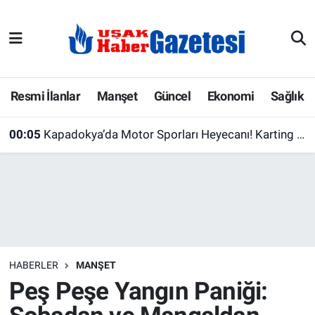
E-Gazete
Uşak Hava Durumu
Ekonomi
Uşak Trafik Yoğunluk Haritası
Resmi İlanlar
Manşet
Güncel
Ekonomi
Sağlık
Gazete İlanları
Süper Lig Puan Durumu ve Fikstür
00:05
Kapadokya’da Motor Sporları Heyecanı! Karting Şampiyonasında Bugün Final Günü
Güncel
Tüm Manşetler
Gündem
Son Dakika Haberleri
İlanlar
Haber Arşivi
HABERLER
MANŞET
Köşe Yazarları
Peş Peşe Yangın Paniği:
Kültür Sanat