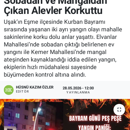
Sobadan ve Mangaldan
Çıkan Alevler Korkuttu
Manşet
Uşak’ın Eşme ilçesinde Kurban Bayramı
Resmi İlanlar
sırasında yaşanan iki ayrı yangın olayı mahalle
sakinlerine korku dolu anlar yaşattı. Elvanlar
Sağlık
Mahallesi’nde sobadan çıktığı belirlenen ev
yangını ile Kemer Mahallesi’nde mangal
Son Dakika
ateşinden kaynaklandığı iddia edilen yangın,
ekiplerin hızlı müdahalesi sayesinde
Spor
büyümeden kontrol altına alındı.
Uşak Haberleri
HÜSNÜ KAZIM ÖZLER
28.05.2026 - 12:00
EDITÖR
YAYINLANMA