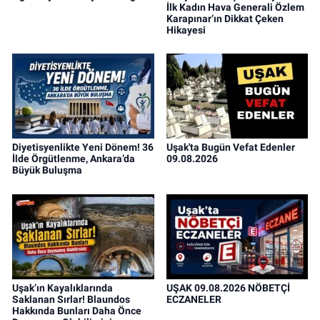
İlk Kadın Hava Generali Özlem
Karapınar’ın Dikkat Çeken
Hikayesi
Diyetisyenlikte Yeni Dönem! 36
Uşak'ta Bugün Vefat Edenler
İlde Örgütlenme, Ankara’da
09.08.2026
Büyük Buluşma
Uşak’ın Kayalıklarında
UŞAK 09.08.2026 NÖBETÇİ
Saklanan Sırlar! Blaundos
ECZANELER
Hakkında Bunları Daha Önce