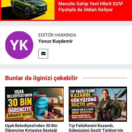
Menzile Sahip Yeni Hibrit SUV!
Fiyatıyla da İddialı Geliyor
EDITÖR HAKKINDA
Yavuz Kuşdemir
Bunlar da ilginizi çekebilir
Uşak Belediyesi'nden 30 Bin
Tıp Fakültesini Kazandı,
Öğrenciye Kırtasiye Desteği
Gökyüzünü Seçti! Türkiye’nin