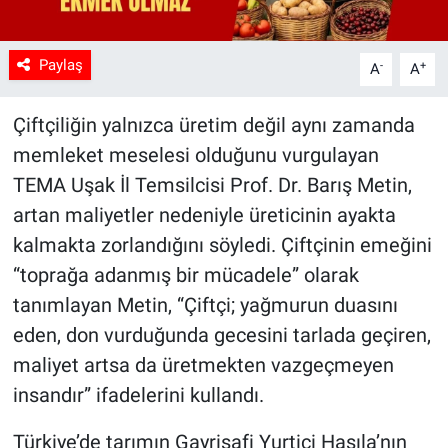
Paylaş
-
+
A
A
Çiftçiliğin yalnızca üretim değil aynı zamanda
memleket meselesi olduğunu vurgulayan
TEMA Uşak İl Temsilcisi Prof. Dr. Barış Metin,
artan maliyetler nedeniyle üreticinin ayakta
kalmakta zorlandığını söyledi. Çiftçinin emeğini
“toprağa adanmış bir mücadele” olarak
tanımlayan Metin, “Çiftçi; yağmurun duasını
eden, don vurduğunda gecesini tarlada geçiren,
maliyet artsa da üretmekten vazgeçmeyen
insandır” ifadelerini kullandı.
Türkiye’de tarımın Gayrisafi Yurtiçi Hasıla’nın