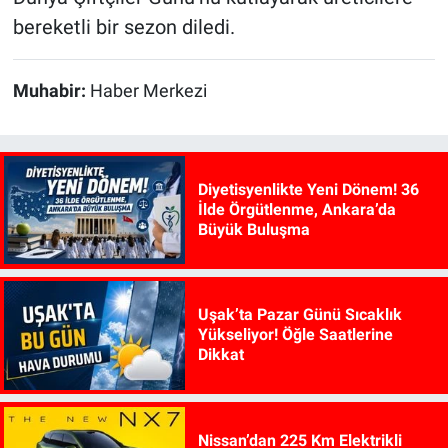
bereketli bir sezon diledi.
Muhabir:
Haber Merkezi
Diyetisyenlikte Yeni Dönem! 36
İlde Örgütlenme, Ankara’da
Büyük Buluşma
Uşak’ta Pazar Günü Sıcaklık
Yükseliyor! Öğle Saatlerine
Dikkat
Nissan’dan 225 Km Elektrikli