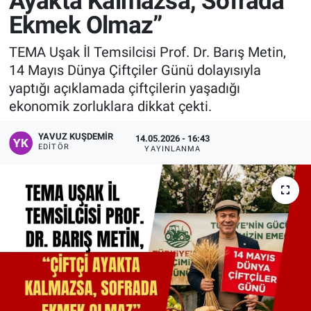
Ayakta Kalmazsa, Sofrada
Ekmek Olmaz”
Manşet
TEMA Uşak İl Temsilcisi Prof. Dr. Barış Metin,
Resmi İlanlar
14 Mayıs Dünya Çiftçiler Günü dolayısıyla
yaptığı açıklamada çiftçilerin yaşadığı
Sağlık
ekonomik zorluklara dikkat çekti.
Son Dakika
YAVUZ KUŞDEMIR
14.05.2026 - 16:43
EDITÖR
YAYINLANMA
Spor
Uşak Haberleri