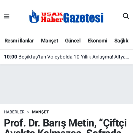
E-Gazete
Uşak Hava Durumu
Ekonomi
Uşak Trafik Yoğunluk Haritası
Resmi İlanlar
Manşet
Güncel
Ekonomi
Sağlık
Gazete İlanları
Süper Lig Puan Durumu ve Fikstür
10:00
Beşiktaş’tan Voleybolda 10 Yıllık Anlaşma! Altyapıda Yeni Dönem Başlıyor
Güncel
Tüm Manşetler
Gündem
Son Dakika Haberleri
İlanlar
Haber Arşivi
HABERLER
MANŞET
Köşe Yazarları
Prof. Dr. Barış Metin, “Çiftçi
Kültür Sanat