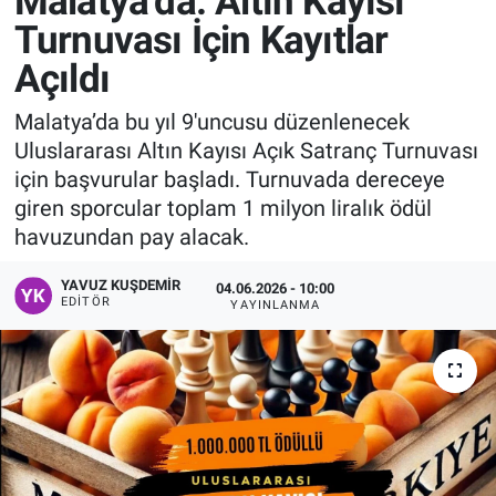
Malatya’da: Altın Kayısı
Turnuvası İçin Kayıtlar
Manşet
Açıldı
Resmi İlanlar
Malatya’da bu yıl 9'uncusu düzenlenecek
Uluslararası Altın Kayısı Açık Satranç Turnuvası
Sağlık
için başvurular başladı. Turnuvada dereceye
giren sporcular toplam 1 milyon liralık ödül
Son Dakika
havuzundan pay alacak.
Spor
YAVUZ KUŞDEMIR
04.06.2026 - 10:00
EDITÖR
YAYINLANMA
Uşak Haberleri