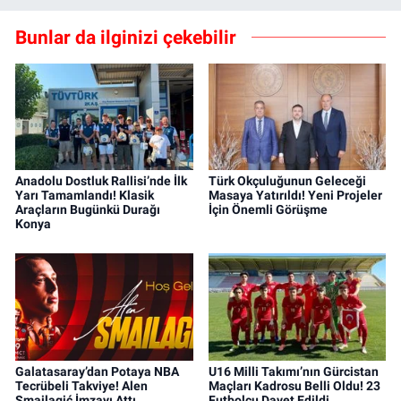
Bunlar da ilginizi çekebilir
Anadolu Dostluk Rallisi’nde İlk
Türk Okçuluğunun Geleceği
Yarı Tamamlandı! Klasik
Masaya Yatırıldı! Yeni Projeler
Araçların Bugünkü Durağı
İçin Önemli Görüşme
Konya
Galatasaray’dan Potaya NBA
U16 Milli Takımı’nın Gürcistan
Tecrübeli Takviye! Alen
Maçları Kadrosu Belli Oldu! 23
Smailagić İmzayı Attı
Futbolcu Davet Edildi