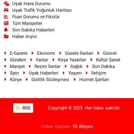
Uşak Hava Durumu
Uşak Trafik Yoğunluk Haritası
Puan Durumu ve Fikstür
Tüm Manşetler
Son Dakika Haberleri
Haber Arşivi
E-Gazete
Ekonomi
Gazete İlanları
Güncel
Gündem
İlanlar
Köşe Yazarları
Kültür Sanat
Manşet
Resmi İlanlar
Sağlık
Son Dakika
Spor
Uşak Haberleri
Yaşam
İletişim
Künye
Gizlilik Sözleşmesi
Hizmet Şartları
RSS
Copyright © 2025. Her hakkı saklıdır.
Haber Yazılımı:
TE Bilişim