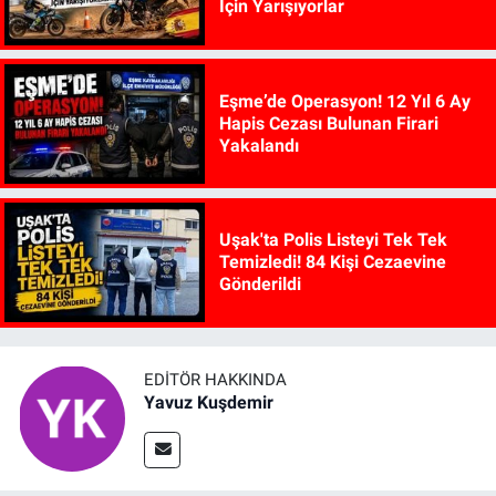
İçin Yarışıyorlar
Eşme’de Operasyon! 12 Yıl 6 Ay
Hapis Cezası Bulunan Firari
Yakalandı
Uşak'ta Polis Listeyi Tek Tek
Temizledi! 84 Kişi Cezaevine
Gönderildi
EDITÖR HAKKINDA
Yavuz Kuşdemir