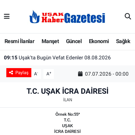
E-Gazete
Uşak Hava Durumu
Ekonomi
Uşak Trafik Yoğunluk Haritası
Resmi İlanlar
Manşet
Güncel
Ekonomi
Sağlık
Gazete İlanları
Süper Lig Puan Durumu ve Fikstür
09:15
Uşak'ta Bugün Vefat Edenler 08.08.2026
Güncel
Tüm Manşetler
Paylaş
-
+
07.07.2026 - 00:00
A
A
Gündem
Son Dakika Haberleri
T.C. UŞAK İCRA DAİRESİ
İlanlar
Haber Arşivi
İLAN
Örnek No:55*
Köşe Yazarları
T.C.
UŞAK
Kültür Sanat
İCRA DAİRESİ