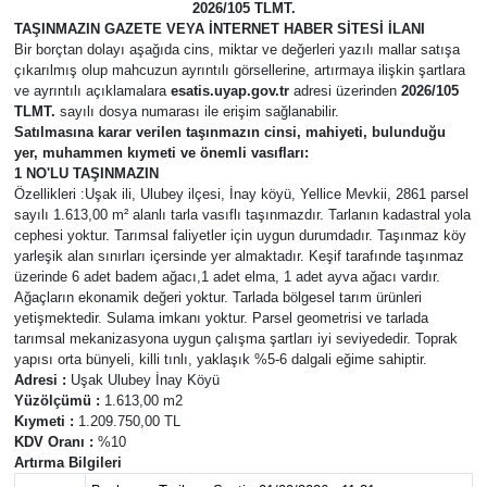
2026/105 TLMT.
TAŞINMAZIN GAZETE VEYA İNTERNET HABER SİTESİ İLANI
Manşet
Bir borçtan dolayı aşağıda cins, miktar ve değerleri yazılı mallar satışa
çıkarılmış olup mahcuzun ayrıntılı görsellerine, artırmaya ilişkin şartlara
ve ayrıntılı açıklamalara
esatis.uyap.gov.tr
adresi üzerinden
2026/105
Resmi İlanlar
TLMT.
sayılı dosya numarası ile erişim sağlanabilir.
Satılmasına karar verilen taşınmazın cinsi, mahiyeti, bulunduğu
Sağlık
yer, muhammen kıymeti ve önemli vasıfları:
1 NO'LU TAŞINMAZIN
Özellikleri :Uşak ili, Ulubey ilçesi, İnay köyü, Yellice Mevkii, 2861 parsel
Son Dakika
sayılı 1.613,00 m² alanlı tarla vasıflı taşınmazdır. Tarlanın kadastral yola
cephesi yoktur. Tarımsal faliyetler için uygun durumdadır. Taşınmaz köy
yarleşik alan sınırları içersinde yer almaktadır. Keşif tarafınde taşınmaz
Spor
üzerinde 6 adet badem ağacı,1 adet elma, 1 adet ayva ağacı vardır.
Ağaçların ekonamik değeri yoktur. Tarlada bölgesel tarım ürünleri
Uşak Haberleri
yetişmektedir. Sulama imkanı yoktur. Parsel geometrisi ve tarlada
tarımsal mekanizasyona uygun çalışma şartları iyi seviyededir. Toprak
yapısı orta bünyeli, killi tınlı, yaklaşık %5-6 dalgali eğime sahiptir.
Adresi :
Uşak Ulubey İnay Köyü
Yüzölçümü :
1.613,00 m2
Kıymeti :
1.209.750,00 TL
KDV Oranı :
%10
Artırma Bilgileri