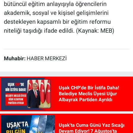
bütüncül eğitim anlayışıyla öğrencilerin
akademik, sosyal ve kişisel gelişimlerini
destekleyen kapsamlı bir eğitim reformu
niteliği taşıdığı ifade edildi. (Kaynak: MEB)
Muhabir:
HABER MERKEZİ
Uşak CHP'de Bir İstifa Daha!
Belediye Meclis Üyesi Uğur
Albayrak Partiden Ayrıldı
Uşak'ta Cuma Günü Yaz Sıcağı
Devam Ediyor! 7 Ağustos'ta