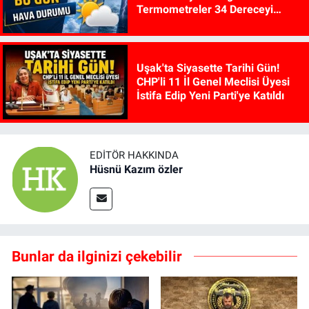
Termometreler 34 Dereceyi
Gösterecek
Uşak'ta Siyasette Tarihi Gün!
CHP'li 11 İl Genel Meclisi Üyesi
İstifa Edip Yeni Parti'ye Katıldı
EDITÖR HAKKINDA
Hüsnü Kazım özler
Bunlar da ilginizi çekebilir