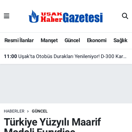
E-Gazete
Uşak Hava Durumu
Ekonomi
Uşak Trafik Yoğunluk Haritası
Resmi İlanlar
Manşet
Güncel
Ekonomi
Sağlık
Gazete İlanları
Süper Lig Puan Durumu ve Fikstür
11:00
Uşak'ta Otobüs Durakları Yenileniyor! D-300 Karayolu'nda Çalışmalar Devam Ediyor
Güncel
Tüm Manşetler
Gündem
Son Dakika Haberleri
İlanlar
Haber Arşivi
HABERLER
GÜNCEL
Köşe Yazarları
Türkiye Yüzyılı Maarif
Kültür Sanat