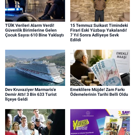
TÜİK Verileri Alarm Verdi!
15 Temmuz Suikast Timindeki
Güvenlik Birimlerine Gelen
Firari Eski Yüzbaşı Yakalandı!
Çocuk Sayısı 610 Bine Yaklaştı
7 Yıl Sonra Adliyeye Sevk
Edildi
Dev Kruvaziyer Marmaris'e
Emeklilere Müjde! Zam Farkı
Demir Attı! 3 Bin 633 Turist
Ödemelerinin Tarihi Belli Oldu
İlçeye Geldi