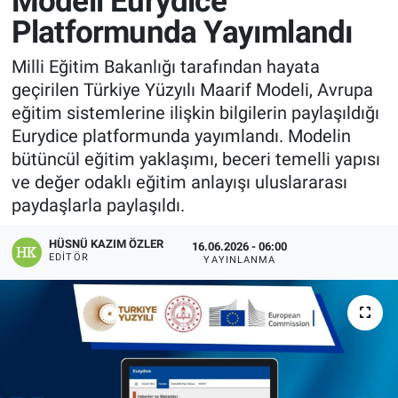
Modeli Eurydice
Platformunda Yayımlandı
Manşet
Milli Eğitim Bakanlığı tarafından hayata
Resmi İlanlar
geçirilen Türkiye Yüzyılı Maarif Modeli, Avrupa
eğitim sistemlerine ilişkin bilgilerin paylaşıldığı
Sağlık
Eurydice platformunda yayımlandı. Modelin
bütüncül eğitim yaklaşımı, beceri temelli yapısı
Son Dakika
ve değer odaklı eğitim anlayışı uluslararası
paydaşlarla paylaşıldı.
Spor
HÜSNÜ KAZIM ÖZLER
16.06.2026 - 06:00
Uşak Haberleri
EDITÖR
YAYINLANMA