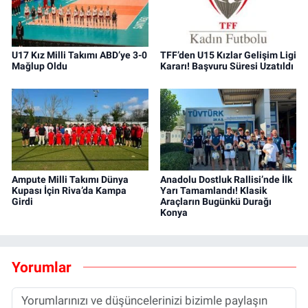
U17 Kız Milli Takımı ABD’ye 3-0
TFF’den U15 Kızlar Gelişim Ligi
Mağlup Oldu
Kararı! Başvuru Süresi Uzatıldı
Ampute Milli Takımı Dünya
Anadolu Dostluk Rallisi’nde İlk
Kupası İçin Riva’da Kampa
Yarı Tamamlandı! Klasik
Girdi
Araçların Bugünkü Durağı
Konya
Yorumlar