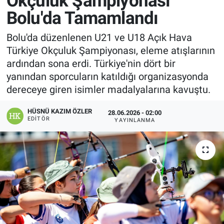
Okçuluk Şampiyonası
Bolu'da Tamamlandı
Manşet
Bolu'da düzenlenen U21 ve U18 Açık Hava
Resmi İlanlar
Türkiye Okçuluk Şampiyonası, eleme atışlarının
ardından sona erdi. Türkiye'nin dört bir
Sağlık
yanından sporcuların katıldığı organizasyonda
dereceye giren isimler madalyalarına kavuştu.
Son Dakika
HÜSNÜ KAZIM ÖZLER
28.06.2026 - 02:00
Spor
EDITÖR
YAYINLANMA
Uşak Haberleri