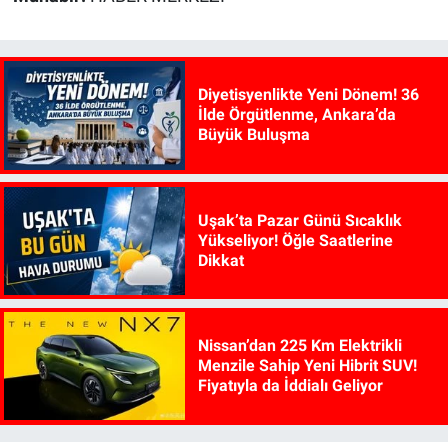
Diyetisyenlikte Yeni Dönem! 36
İlde Örgütlenme, Ankara’da
Büyük Buluşma
Uşak’ta Pazar Günü Sıcaklık
Yükseliyor! Öğle Saatlerine
Dikkat
Nissan’dan 225 Km Elektrikli
Menzile Sahip Yeni Hibrit SUV!
Fiyatıyla da İddialı Geliyor