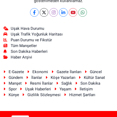
gösterilmeden kullanılamaz.
Uşak Hava Durumu
Uşak Trafik Yoğunluk Haritası
Puan Durumu ve Fikstür
Tüm Manşetler
Son Dakika Haberleri
Haber Arşivi
E-Gazete
Ekonomi
Gazete İlanları
Güncel
Gündem
İlanlar
Köşe Yazarları
Kültür Sanat
Manşet
Resmi İlanlar
Sağlık
Son Dakika
Spor
Uşak Haberleri
Yaşam
İletişim
Künye
Gizlilik Sözleşmesi
Hizmet Şartları