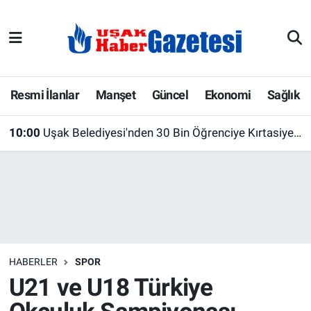
E-Gazete
Uşak Hava Durumu
Ekonomi
Uşak Trafik Yoğunluk Haritası
Resmi İlanlar
Manşet
Güncel
Ekonomi
Sağlık
Gazete İlanları
Süper Lig Puan Durumu ve Fikstür
10:00
Uşak Belediyesi'nden 30 Bin Öğrenciye Kırtasiye Desteği
Güncel
Tüm Manşetler
Gündem
Son Dakika Haberleri
İlanlar
Haber Arşivi
HABERLER
SPOR
Köşe Yazarları
U21 ve U18 Türkiye
Kültür Sanat