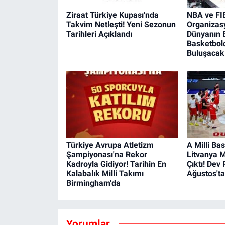
Ziraat Türkiye Kupası'nda
NBA ve FI
Takvim Netleşti! Yeni Sezonun
Organizasy
Tarihleri Açıklandı
Dünyanın 
Basketbolc
Buluşacak
Türkiye Avrupa Atletizm
A Milli Ba
Şampiyonası'na Rekor
Litvanya M
Kadroyla Gidiyor! Tarihin En
Çıktı! Dev
Kalabalık Milli Takımı
Ağustos'ta
Birmingham'da
Yorumlar