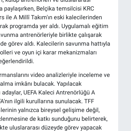
a paylaşırken, Belçika temsilcisi KRC
 ile A Millî Takım'ın eski kalecilerinden
rak programda yer aldı. Uygulamalı eğitim
unma antrenörleriyle birlikte çalışarak
e görev aldı. Kalecilerin savunma hattıyla
olleri ve oyun içi karar mekanizmaları
ğerlendirildi.
rmanslarını video analizleriyle inceleme ve
m alma imkânı bulacak. Yapılacak
ı adaylar, UEFA Kaleci Antrenörlüğü A
nın ilgili kurullarına sunulacak. TFF
mlerinin yalnızca bireysel gelişime değil,
çlenmesine de katkı sunduğunu belirterek,
kte uluslararası düzeyde görev yapacak