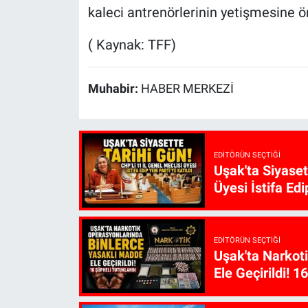
kaleci antrenörlerinin yetişmesine ön
( Kaynak: TFF)
Muhabir:
HABER MERKEZİ
EDITÖRÜN SEÇTIĞI
Uşak'ta Siyaset
Üyesi İstifa Edi
EDITÖRÜN SEÇTIĞI
Uşak'ta Narkot
Ele Geçirildi! 1