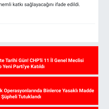
emli katkı sağlayacağını ifade edildi.
te Tarihi Gün! CHP'li 11 İl Genel Meclisi
p Yeni Parti'ye Katıldı
ik Operasyonlarında Binlerce Yasaklı Madde
6 Şüpheli Tutuklandı