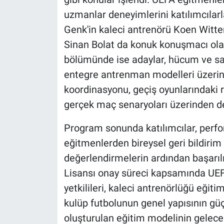
uzmanlar deneyimlerini katılımcılarl
Genk'in kaleci antrenörü Koen Witters
Sinan Bolat da konuk konuşmacı ola
bölümünde ise adaylar, hücum ve sav
entegre antrenman modelleri üzerind
koordinasyonu, geçiş oyunlarındaki r
gerçek maç senaryoları üzerinden de
Program sonunda katılımcılar, perfo
eğitmenlerden bireysel geri bildiri
değerlendirmelerin ardından başarıl
Lisansı onay süreci kapsamında UEFA'
yetkilileri, kaleci antrenörlüğü eğiti
kulüp futbolunun genel yapısının gü
oluşturulan eğitim modelinin gelece