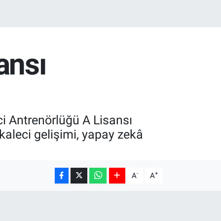
ansı
i Antrenörlüğü A Lisansı
aleci gelişimi, yapay zekâ
-
+
A
A