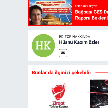
EDITÖRÜN SEÇTIĞI
Bağbaşı GES Da
Raporu Bekleni
EDITÖR HAKKINDA
Hüsnü Kazım özler
Bunlar da ilginizi çekebilir