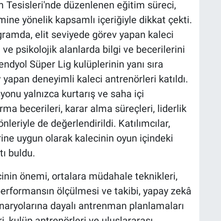
 Tesisleri'nde düzenlenen eğitim süreci,
mine yönelik kapsamlı içeriğiyle dikkat çekti.
gramda, elit seviyede görev yapan kaleci
l ve psikolojik alanlarda bilgi ve becerilerini
endyol Süper Lig kulüplerinin yanı sıra
 yapan deneyimli kaleci antrenörleri katıldı.
onu yalnızca kurtarış ve saha içi
a becerileri, karar alma süreçleri, liderlik
önleriyle de değerlendirildi. Katılımcılar,
ne uygun olarak kalecinin oyun içindeki
tı buldu.
nin önemi, ortalara müdahale teknikleri,
performansın ölçülmesi ve takibi, yapay zekâ
enaryolarına dayalı antrenman planlamaları
i, kulüp antrenörleri ve uluslararası