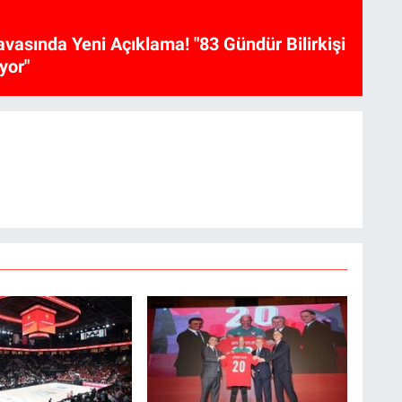
vasında Yeni Açıklama! "83 Gündür Bilirkişi
yor"