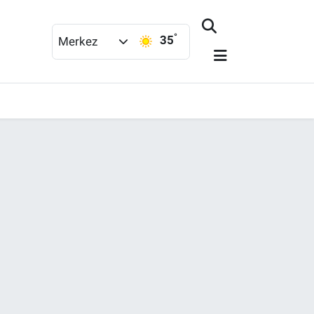
°
35
Merkez