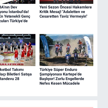
BA'nın Dev
Yeni Sezon Öncesi Hakemlere
onu İstanbul'da!
Kritik Mesaj! "Adaletten ve
En Yetenekli Genç
Cesaretten Taviz Vermeyin"
uları Türkiye'de
sketbol Takımı
Türkiye Süper Enduro
açı Biletleri Satışa
Şampiyonası Kartepe'de
 Randevu 28
Başlıyor! Zorlu Engellerde
Nefes Kesen Mücadele