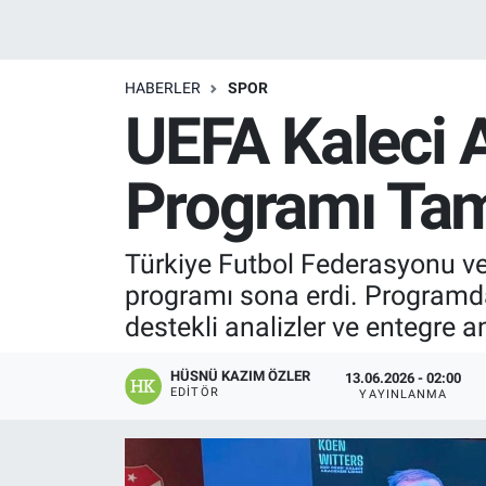
Manşet
HABERLER
SPOR
Resmi İlanlar
UEFA Kaleci 
Sağlık
Programı Ta
Son Dakika
Türkiye Futbol Federasyonu ve
Spor
programı sona erdi. Programda
Uşak Haberleri
destekli analizler ve entegre a
HÜSNÜ KAZIM ÖZLER
13.06.2026 - 02:00
EDITÖR
YAYINLANMA