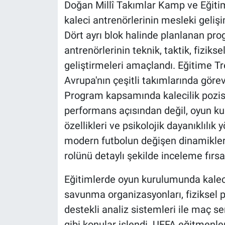
Doğan Millî Takımlar Kamp ve Eğitim
kaleci antrenörlerinin mesleki gelişi
Dört ayrı blok halinde planlanan pro
antrenörlerinin teknik, taktik, fizikse
geliştirmeleri amaçlandı. Eğitime Tr
Avrupa'nın çeşitli takımlarında görev
Program kapsamında kalecilik pozisy
performans açısından değil, oyun kurm
özellikleri ve psikolojik dayanıklılık y
modern futbolun değişen dinamikleri
rolünü detaylı şekilde inceleme fırsa
Eğitimlerde oyun kurulumunda kaleci
savunma organizasyonları, fiziksel 
destekli analiz sistemleri ile maç s
gibi konular işlendi. UEFA eğitmenler