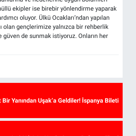
üllü ekipler ise birebir yönlendirme yaparak
ardımcı oluyor. Ülkü Ocakları’ndan yapılan
 olan gençlerimize yalnızca bir rehberlik
 güven de sunmak istiyoruz. Onların her
t Bir Yanından Uşak’a Geldiler! İspanya Bileti