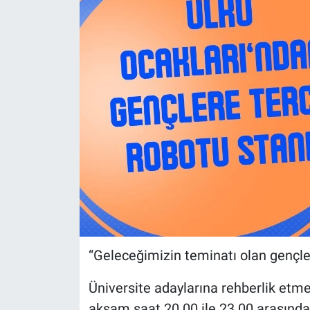
“Geleceğimizin teminatı olan gençl
Üniversite adaylarına rehberlik etme
akşam saat 20.00 ile 23.00 arasında 