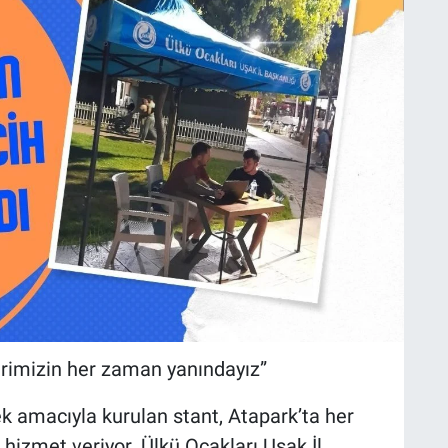
erimizin her zaman yanındayız”
k amacıyla kurulan stant, Atapark’ta her
hizmet veriyor. Ülkü Ocakları Uşak İl