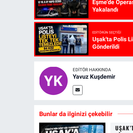
Eşme’de Operasy
Yakalandı
EDITÖRÜN SEÇTIĞI
Uşak'ta Polis L
Gönderildi
EDITÖR HAKKINDA
Yavuz Kuşdemir
Bunlar da ilginizi çekebilir