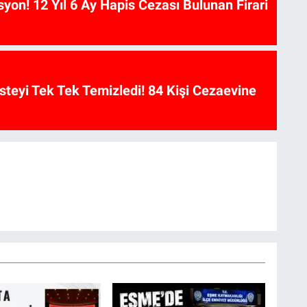
on! 12 Yıl 6 Ay Hapis Cezası Bulunan Firari
isteyi Tek Tek Temizledi! 84 Kişi Cezaevine