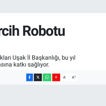
rcih Robotu
arı Uşak İl Başkanlığı, bu yıl
sına katkı sağlıyor.
-
+
A
A