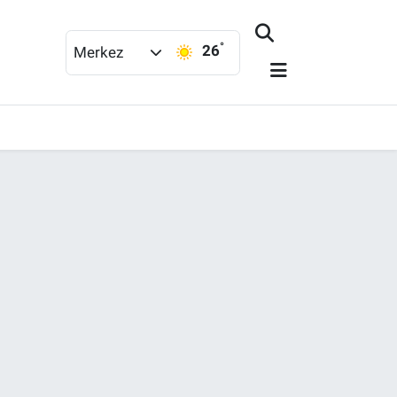
°
26
Merkez