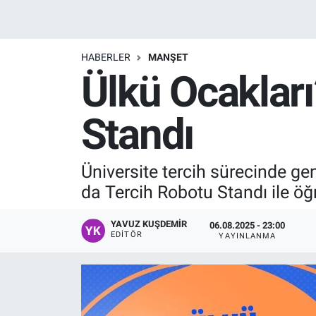
Manşet
HABERLER
MANŞET
Resmi İlanlar
Ülkü Ocaklar
Sağlık
Standı
Son Dakika
Üniversite tercih sürecinde ge
Spor
da Tercih Robotu Standı ile öğr
Uşak Haberleri
YAVUZ KUŞDEMIR
06.08.2025 - 23:00
EDITÖR
YAYINLANMA