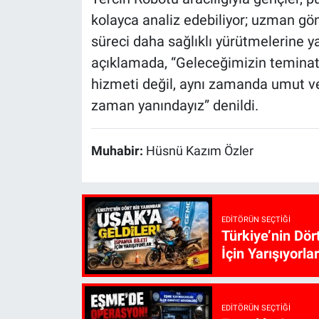
kolayca analiz edebiliyor; uzman gön
süreci daha sağlıklı yürütmelerine y
açıklamada, “Geleceğimizin teminatı
hizmeti değil, aynı zamanda umut ve
zaman yanındayız” denildi.
Muhabir:
Hüsnü Kazım Özler
EDITÖRÜN SEÇTIĞI
Türkiye’nin Dör
İçin Yarışıyorlar
EDITÖRÜN SEÇTIĞI