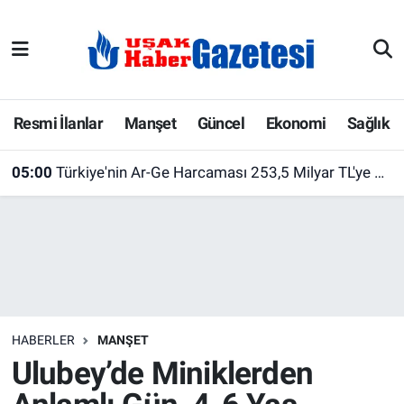
E-Gazete
Uşak Hava Durumu
Ekonomi
Uşak Trafik Yoğunluk Haritası
Resmi İlanlar
Manşet
Güncel
Ekonomi
Sağlık
Gazete İlanları
Süper Lig Puan Durumu ve Fikstür
05:00
Türkiye'nin Ar-Ge Harcaması 253,5 Milyar TL'ye Ulaştı! Üniversiteler İlk Sırada Yer Aldı
Güncel
Tüm Manşetler
Gündem
Son Dakika Haberleri
İlanlar
Haber Arşivi
HABERLER
MANŞET
Köşe Yazarları
Ulubey’de Miniklerden
Kültür Sanat