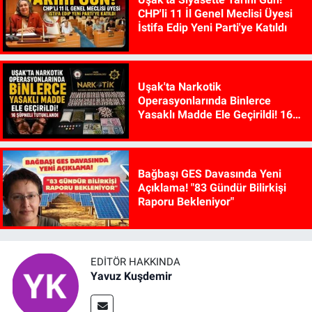
CHP'li 11 İl Genel Meclisi Üyesi
İstifa Edip Yeni Parti'ye Katıldı
Uşak'ta Narkotik
Operasyonlarında Binlerce
Yasaklı Madde Ele Geçirildi! 16
Şüpheli Tutuklandı
Bağbaşı GES Davasında Yeni
Açıklama! "83 Gündür Bilirkişi
Raporu Bekleniyor"
EDITÖR HAKKINDA
Yavuz Kuşdemir