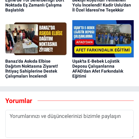
Noktada Eş Zamanlı Çalışma
Yolu İncelendi! Kadir Uslu'dan
Başlatıldı
İl Özel İdaresi'ne Teşekkür
Banaz'da Askıda Elbise
Uşak'ta E-Bebek Lojistik
Dağıtım Noktasına Ziyaret!
Deposu Çalışanlarına
İhtiyaç Sahiplerine Destek
AFAD'dan Afet Farkındalık
Çalışmaları İncelendi
Eğitimi
Yorumlar