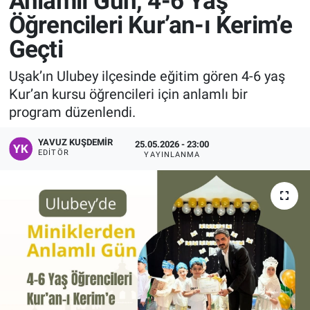
Anlamlı Gün, 4-6 Yaş
Öğrencileri Kur’an-ı Kerim’e
Manşet
Geçti
Resmi İlanlar
Uşak’ın Ulubey ilçesinde eğitim gören 4-6 yaş
Kur’an kursu öğrencileri için anlamlı bir
Sağlık
program düzenlendi.
Son Dakika
YAVUZ KUŞDEMIR
25.05.2026 - 23:00
EDITÖR
YAYINLANMA
Spor
Uşak Haberleri