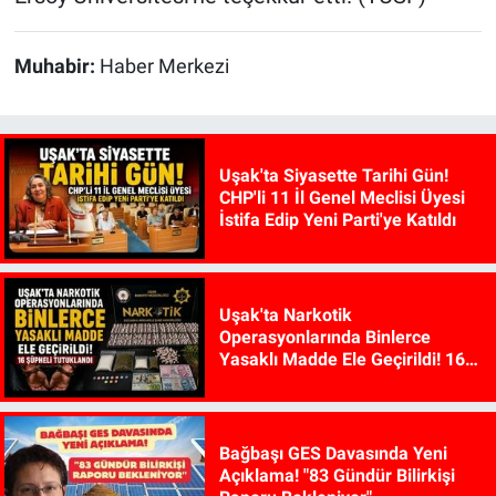
Muhabir:
Haber Merkezi
Uşak'ta Siyasette Tarihi Gün!
CHP'li 11 İl Genel Meclisi Üyesi
İstifa Edip Yeni Parti'ye Katıldı
Uşak'ta Narkotik
Operasyonlarında Binlerce
Yasaklı Madde Ele Geçirildi! 16
Şüpheli Tutuklandı
Bağbaşı GES Davasında Yeni
Açıklama! "83 Gündür Bilirkişi