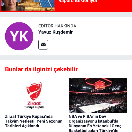
Raporu Bekleniyor"
EDITÖR HAKKINDA
Yavuz Kuşdemir
Bunlar da ilginizi çekebilir
Ziraat Türkiye Kupası'nda
NBA ve FIBA'nın Dev
Takvim Netleşti! Yeni Sezonun
Organizasyonu İstanbul'da!
Tarihleri Açıklandı
Dünyanın En Yetenekli Genç
Basketbolcuları Türkiye'de