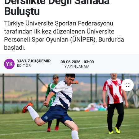
Derslikte Değil Sahada
Buluştu
Manşet
Türkiye Üniversite Sporları Federasyonu
Resmi İlanlar
tarafından ilk kez düzenlenen Üniversite
Personeli Spor Oyunları (ÜNİPER), Burdur'da
Sağlık
başladı.
Son Dakika
YAVUZ KUŞDEMIR
08.06.2026 - 03:00
EDITÖR
YAYINLANMA
Spor
Uşak Haberleri