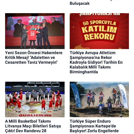
Buluşacak
Yeni Sezon Öncesi Hakemlere
Türkiye Avrupa Atletizm
Kritik Mesaj! "Adaletten ve
Şampiyonası'na Rekor
Cesaretten Taviz Vermeyin"
Kadroyla Gidiyor! Tarihin En
Kalabalık Milli Takımı
Birmingham'da
A Milli Basketbol Takımı
Türkiye Süper Enduro
Litvanya Maçı Biletleri Satışa
Şampiyonası Kartepe'de
Çıktı! Dev Randevu 28
Başlıyor! Zorlu Engellerde