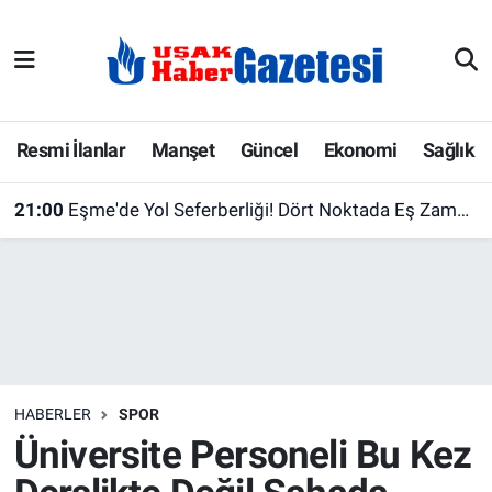
E-Gazete
Uşak Hava Durumu
Ekonomi
Uşak Trafik Yoğunluk Haritası
Resmi İlanlar
Manşet
Güncel
Ekonomi
Sağlık
Gazete İlanları
Süper Lig Puan Durumu ve Fikstür
21:00
Eşme'de Yol Seferberliği! Dört Noktada Eş Zamanlı Çalışma Başlatıldı
Güncel
Tüm Manşetler
Gündem
Son Dakika Haberleri
İlanlar
Haber Arşivi
HABERLER
SPOR
Köşe Yazarları
Üniversite Personeli Bu Kez
Kültür Sanat