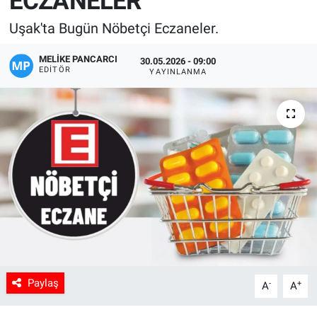
ECZANELER
Manşet
Uşak'ta Bugün Nöbetçi Eczaneler.
MELIKE PANCARCI
Resmi İlanlar
30.05.2026 - 09:00
EDITÖR
YAYINLANMA
Sağlık
Son Dakika
Spor
Uşak Haberleri
Paylaş
-
+
A
A