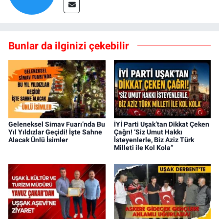
Bunlar da ilginizi çekebilir
Geleneksel Simav Fuarı’nda Bu
İYİ Parti Uşak’tan Dikkat Çeken
Yıl Yıldızlar Geçidi! İşte Sahne
Çağrı! ‘Siz Umut Hakkı
Alacak Ünlü İsimler
İsteyenlerle, Biz Aziz Türk
Milleti ile Kol Kola”