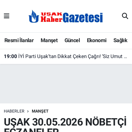
E-Gazete
Uşak Hava Durumu
Ekonomi
Uşak Trafik Yoğunluk Haritası
Resmi İlanlar
Manşet
Güncel
Ekonomi
Sağlık
Gazete İlanları
Süper Lig Puan Durumu ve Fikstür
19:00
İYİ Parti Uşak’tan Dikkat Çeken Çağrı! ‘Siz Umut Hakkı İsteyenlerle, Biz Aziz Türk Milleti ile Kol Kola”
Güncel
Tüm Manşetler
Gündem
Son Dakika Haberleri
İlanlar
Haber Arşivi
HABERLER
MANŞET
Köşe Yazarları
UŞAK 30.05.2026 NÖBETÇİ
Kültür Sanat