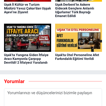
Uşak İl Kültür ve Turizm
Uşak Derbent’te Askere
Müdürü Yavuz Çakar’dan Uşşak
Gidecek Gençlere Anlamlı
Aşevi’ne Ziyaret
Uğurlama! Türk Bayrağı
Emanet Edildi
Uşak’ta Yangına Giden İtfaiye
Uşak'ta Otel Personeline Afet
Aracı Kamyonla Çarpışıp
Farkındalık Eğitimi Verildi
Devrildi! 2 İtfaiyeci Yaralandı
Yorumlar