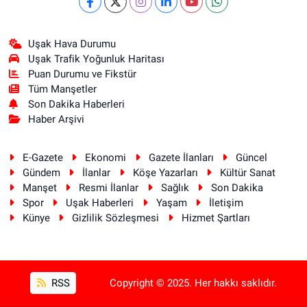
Uşak Hava Durumu
Uşak Trafik Yoğunluk Haritası
Puan Durumu ve Fikstür
Tüm Manşetler
Son Dakika Haberleri
Haber Arşivi
E-Gazete
Ekonomi
Gazete İlanları
Güncel
Gündem
İlanlar
Köşe Yazarları
Kültür Sanat
Manşet
Resmi İlanlar
Sağlık
Son Dakika
Spor
Uşak Haberleri
Yaşam
İletişim
Künye
Gizlilik Sözleşmesi
Hizmet Şartları
RSS
Copyright © 2025. Her hakkı saklıdır.