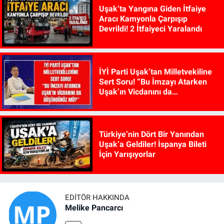
Uşak’ta Yangına Giden İtfaiye
Aracı Kamyonla Çarpışıp
Devrildi! 2 İtfaiyeci Yaralandı
İYİ Parti Uşak’tan Milletvekiline
Sert Soru! “Bu İmzayı Atarken
Uşak’ın Vicdanını da
Düşündünüz mü?”
Türkiye’nin Dört Bir Yanından
Uşak’a Geldiler! İspanya Bileti
İçin Yarışıyorlar
EDITÖR HAKKINDA
Melike Pancarcı