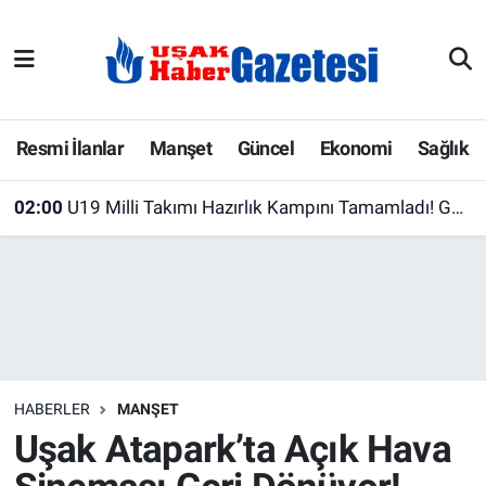
E-Gazete
Uşak Hava Durumu
Ekonomi
Uşak Trafik Yoğunluk Haritası
Resmi İlanlar
Manşet
Güncel
Ekonomi
Sağlık
Gazete İlanları
Süper Lig Puan Durumu ve Fikstür
02:00
U19 Milli Takımı Hazırlık Kampını Tamamladı! Genç Ay-Yıldızlılar Yeni Sezona Hazır
Güncel
Tüm Manşetler
Gündem
Son Dakika Haberleri
İlanlar
Haber Arşivi
HABERLER
MANŞET
Köşe Yazarları
Uşak Atapark’ta Açık Hava
Kültür Sanat