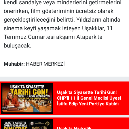
kendi sandalye veya minderlerini getirmelerini
önerirken, film gösteriminin ücretsiz olarak
gerçekleştirileceğini belirtti. Yıldızların altında
sinema keyfi yaşamak isteyen Uşaklılar, 11
Temmuz Cumartesi akşamı Atapark'ta
buluşacak.
Muhabir:
HABER MERKEZİ
Uşak'ta Siyasette Tarihi Gün!
CHP'li 11 İl Genel Meclisi Üyesi
İstifa Edip Yeni Parti'ye Katıldı
Uşak'ta Narkotik