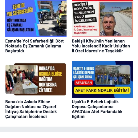
Eşme'de Yol Seferberliği! Dört
Bekişli Köyü'nün Yenilenen
Noktada Eş Zamanlı Çalışma
Yolu İncelendi! Kadir Uslu'dan
Başlatıldı
İl Özel İdaresi'ne Teşekkür
Banaz'da Askıda Elbise
Uşak'ta E-Bebek Lojistik
Dağıtım Noktasına Ziyaret!
Deposu Çalışanlarına
İhtiyaç Sahiplerine Destek
AFAD'dan Afet Farkındalık
Çalışmaları İncelendi
Eğitimi