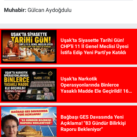
Muhabir:
Gülcan Aydoğdulu
Uşak'ta Siyasette Tarihi Gün!
CHP'li 11 İl Genel Meclisi Üyesi
İstifa Edip Yeni Parti'ye Katıldı
Uşak'ta Narkotik
Operasyonlarında Binlerce
Yasaklı Madde Ele Geçirildi! 16
Şüpheli Tutuklandı
Bağbaşı GES Davasında Yeni
Açıklama! "83 Gündür Bilirkişi
Raporu Bekleniyor"