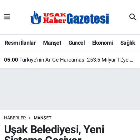
E-Gazete
Uşak Hava Durumu
Ekonomi
Uşak Trafik Yoğunluk Haritası
Resmi İlanlar
Manşet
Güncel
Ekonomi
Sağlık
Gazete İlanları
Süper Lig Puan Durumu ve Fikstür
05:00
Türkiye'nin Ar-Ge Harcaması 253,5 Milyar TL'ye Ulaştı! Üniversiteler İlk Sırada Yer Aldı
Güncel
Tüm Manşetler
Gündem
Son Dakika Haberleri
İlanlar
Haber Arşivi
HABERLER
MANŞET
Köşe Yazarları
Uşak Belediyesi, Yeni
Kültür Sanat