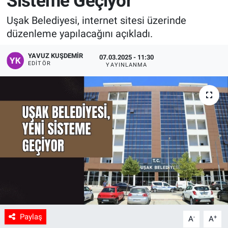
Sisteme Geçiyor
Manşet
Uşak Belediyesi, internet sitesi üzerinde
düzenleme yapılacağını açıkladı.
Resmi İlanlar
YAVUZ KUŞDEMIR
07.03.2025 - 11:30
EDITÖR
YAYINLANMA
Sağlık
Son Dakika
Spor
Uşak Haberleri
Paylaş
-
+
A
A