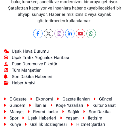
buluştururken, sadelik ve modernizmi bir araya getiriyor.
Şatafattan kaçınıyor ve insanlara haber okuyabilecekleri bir
altyapı sunuyor. Haberlerimiz izinsiz veya kaynak
gösterilmeden kullanılamaz.
Uşak Hava Durumu
Uşak Trafik Yoğunluk Haritası
Puan Durumu ve Fikstür
Tüm Manşetler
Son Dakika Haberleri
Haber Arşivi
E-Gazete
Ekonomi
Gazete İlanları
Güncel
Gündem
İlanlar
Köşe Yazarları
Kültür Sanat
Manşet
Resmi İlanlar
Sağlık
Son Dakika
Spor
Uşak Haberleri
Yaşam
İletişim
Künye
Gizlilik Sözleşmesi
Hizmet Şartları