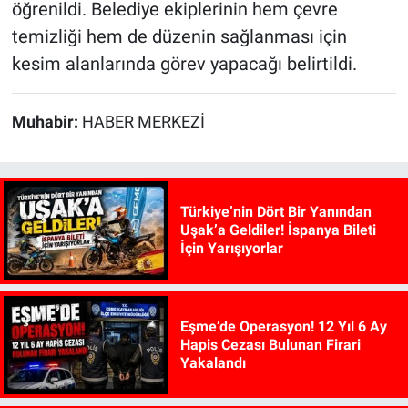
öğrenildi. Belediye ekiplerinin hem çevre
temizliği hem de düzenin sağlanması için
kesim alanlarında görev yapacağı belirtildi.
Muhabir:
HABER MERKEZİ
Türkiye’nin Dört Bir Yanından
Uşak’a Geldiler! İspanya Bileti
İçin Yarışıyorlar
Eşme’de Operasyon! 12 Yıl 6 Ay
Hapis Cezası Bulunan Firari
Yakalandı