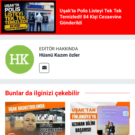
Uşak'ta Polis Listeyi Tek Tek
Temizledi! 84 Kişi Cezaevine
Gönderildi
EDITÖR HAKKINDA
Hüsnü Kazım özler
Bunlar da ilginizi çekebilir