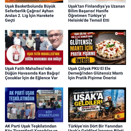
Uşak Basketbolunda Büyük
Uşak’tan Finlandiya’ya Uzanan
Seferberlik Çağrısı! Ayhan
Bilim Başarısı! Hanife
Arslan 2. Lig İçin Harekete
Öğretmen Türkiye’yi
Geçti
Helsinki’de Temsil Etti
Uşak Fatih Mahallesi’nde
Uşak Çölyak PKU El Ele
Düğün Havasında Kan Bağışı!
Derneği'nden Glütensiz Mantı
Çocuklar İçin de Eğlence Var
İçin Pratik Pişirme Önerisi
AK Parti Uşak Teşkilatından
Türkiye’nin Dört Bir Yanından
Köy Ziyaretleri! Yapağılar ve
Uşak’a Geldiler! İspanya Bileti