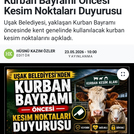
Kurban Bayramı Öncesi
Kesim Noktaları Duyurusu
Manşet
Uşak Belediyesi, yaklaşan Kurban Bayramı
Resmi İlanlar
öncesinde kent genelinde kullanılacak kurban
kesim noktalarını açıkladı.
Sağlık
HÜSNÜ KAZIM ÖZLER
23.05.2026 - 10:00
Son Dakika
EDITÖR
YAYINLANMA
Spor
Uşak Haberleri